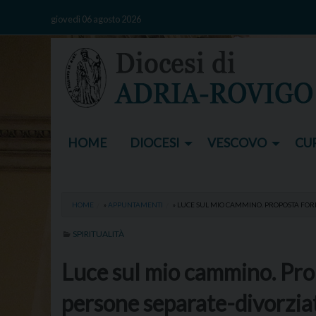
Skip
giovedì 06 agosto 2026
to
content
HOME
DIOCESI
VESCOVO
CUR
HOME
»
APPUNTAMENTI
»
LUCE SUL MIO CAMMINO. PROPOSTA FOR
SPIRITUALITÀ
Luce sul mio cammino. Pro
persone separate-divorzia