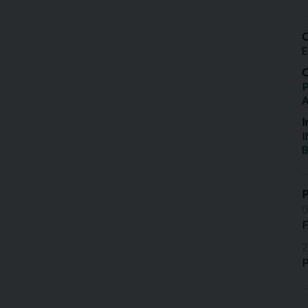
O
E
O
P
I
I
B
0
2
P