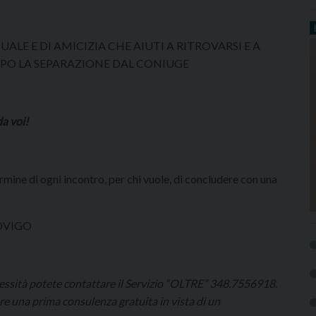
ALE E DI AMICIZIA CHE AIUTI A RITROVARSI E A
PO LA SEPARAZIONE DAL CONIUGE
da voi!
mine di ogni incontro, per chi vuole, di concludere con una
 ROVIGO
ecessità potete contattare il Servizio “OLTRE” 348.7556918.
e una prima consulenza gratuita in vista di un