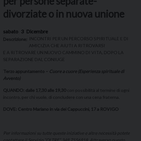
per persone separate-
divorziate o in nuova unione
sabato
3
Dicembre
INCONTRI PER UN PERCORSO SPIRITUALE E DI
Descrizione:
AMICIZIA CHE AIUTI A RITROVARSI
E A RITROVARE UN NUOVO CAMMINO DI VITA, DOPO LA
SEPARAZIONE DAL CONIUGE
Terzo appuntamento –
Cuore a cuore (Esperienza spirituale di
Avvento)
QUANDO:
dalle 17,30 alle 19,30
con possibilità al termine di ogni
incontro, per chi vuole, di concludere con una cena fraterna.
DOVE: Centro Mariano in via dei Cappuccini, 17 a ROVIGO
Per informazioni su tutte queste iniziative e altre necessità potete
contattare il Servizio “OLTRE” 348.7556918. Attraverso questo