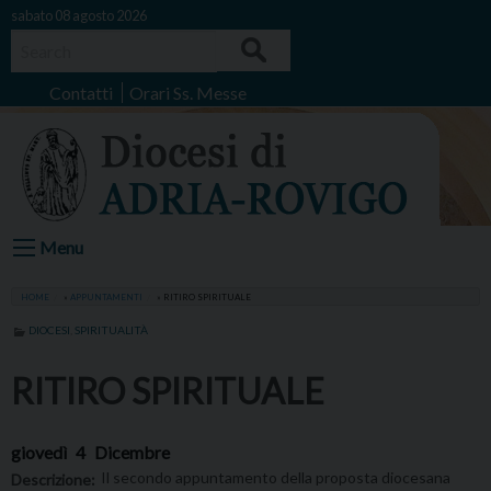
Skip
sabato 08 agosto 2026
to
Search
content
Contatti
Orari Ss. Messe
Menu
HOME
»
APPUNTAMENTI
»
RITIRO SPIRITUALE
DIOCESI
,
SPIRITUALITÀ
RITIRO SPIRITUALE
giovedì
4
Dicembre
Il secondo appuntamento della proposta diocesana
Descrizione: