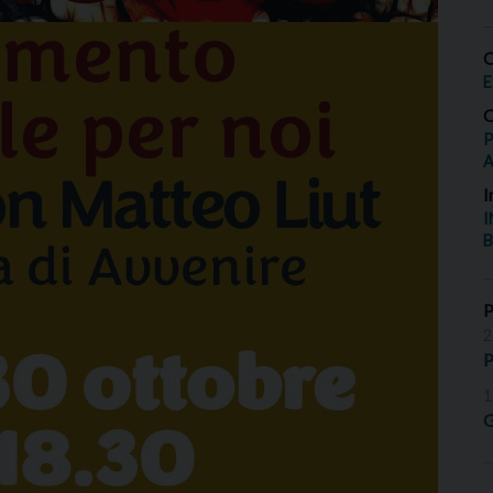
O
E
O
P
I
I
B
2
P
1
G