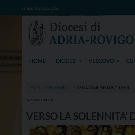
Skip
sabato 08 agosto 2026
to
content
HOME
DIOCESI
VESCOVO
CUR
HOME
»
APPUNTAMENTI
»
VERSO LA SOLENNITA’ DI TUTTI I SANTI
SPIRITUALITÀ
VERSO LA SOLENNITA’ DI