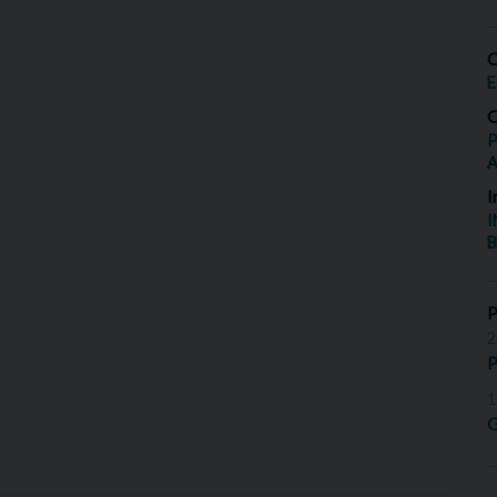
O
E
O
P
I
I
B
2
P
1
G