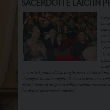
SACERDOTI E LAICI IN 
Cariss
duran
comun
esser
momen
Solen
“Gior
pasto
pregh
che tutto il popolo di Dio preghi per la santificazione 
si svolgerà nel pomeriggio, alle 21 ci troveremo a cele
di prolungare la preghiera nell’adorazione eucaristica
Confido di incontrarvi numerosi.