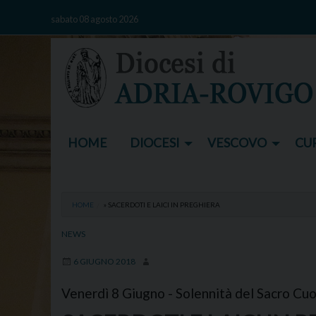
Skip
sabato 08 agosto 2026
to
content
HOME
DIOCESI
VESCOVO
CUR
HOME
»
SACERDOTI E LAICI IN PREGHIERA
NEWS
6 GIUGNO 2018
Venerdì 8 Giugno - Solennità del Sacro Cu