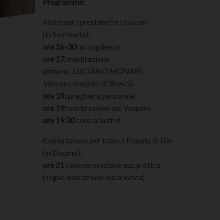
Programma:
Ritiro per i presbiteri e i diaconi
(in Seminario):
ore 16-30:
accoglienza
ore 17:
meditazione
di mons.
LUCIANO MONARI,
Vescovo emerito di Brescia
ore 18:
preghiera personale
ore 19:
celebrazione del Vespero
ore 19.30
cena a buffet
Celebrazione per tutto il Popolo di Dio
(in Duomo):
ore 21
concelebrazione eucaristica
(segue adorazione eucaristica)