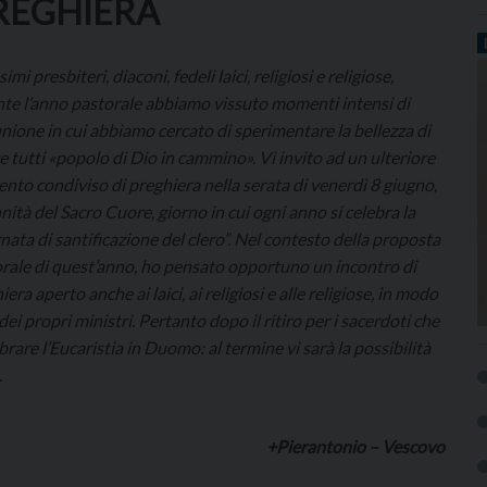
PREGHIERA
imi presbiteri, diaconi, fedeli laici, religiosi e religiose,
te l’anno pastorale abbiamo vissuto momenti intensi di
ione in cui abbiamo cercato di sperimentare la bellezza di
e tutti «popolo di Dio in cammino». Vi invito ad un ulteriore
to condiviso di preghiera nella serata di venerdì 8 giugno,
nità del Sacro Cuore, giorno in cui ogni anno si celebra la
nata di santificazione del clero”. Nel contesto della proposta
rale di quest’anno, ho pensato opportuno un incontro di
iera aperto anche ai laici, ai religiosi e alle religiose, in modo
dei propri ministri. Pertanto dopo il ritiro per i sacerdoti che
brare l’Eucaristia in Duomo: al termine vi sarà la possibilità
.
+Pierantonio – Vescovo