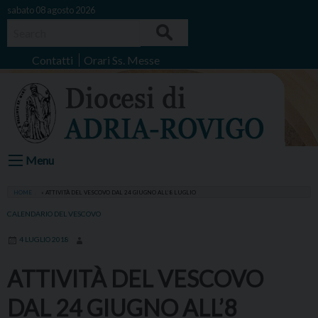
Skip
sabato 08 agosto 2026
to
Search
content
Contatti
Orari Ss. Messe
Menu
HOME
»
ATTIVITÀ DEL VESCOVO DAL 24 GIUGNO ALL’8 LUGLIO
CALENDARIO DEL VESCOVO
4 LUGLIO 2018
ATTIVITÀ DEL VESCOVO
DAL 24 GIUGNO ALL’8