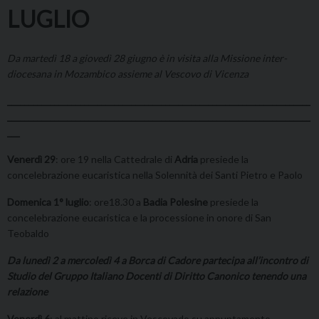
LUGLIO
Da martedì 18 a giovedì 28 giugno è in visita alla Missione inter-
diocesana in Mozambico assieme al Vescovo di Vicenza
_______________________________________________________________________
_______________________________________________________________________
___
Venerdì 29
: ore 19 nella Cattedrale di
Adria
presiede la
concelebrazione eucaristica nella Solennità dei Santi Pietro e Paolo
Domenica 1° luglio
: ore18.30 a
Badia Polesine
presiede la
concelebrazione eucaristica e la processione in onore di San
Teobaldo
Da lunedì 2 a mercoledì 4 a Borca di Cadore partecipa all’incontro di
Studio del Gruppo Italiano Docenti di Diritto Canonico tenendo una
relazione
Venerdì 6
: al mattino riceve in Vescovado su appuntamento