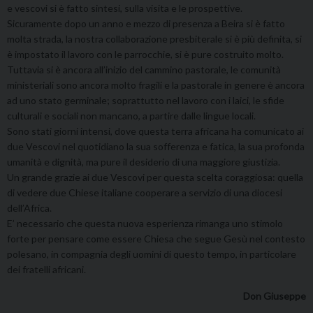
e vescovi si è fatto sintesi, sulla visita e le prospettive.
Sicuramente dopo un anno e mezzo di presenza a Beira si è fatto
molta strada, la nostra collaborazione presbiterale si è più definita, si
è impostato il lavoro con le parrocchie, si è pure costruito molto.
Tuttavia si è ancora all’inizio del cammino pastorale, le comunità
ministeriali sono ancora molto fragili e la pastorale in genere è ancora
ad uno stato germinale; soprattutto nel lavoro con i laici, le sfide
culturali e sociali non mancano, a partire dalle lingue locali.
Sono stati giorni intensi, dove questa terra africana ha comunicato ai
due Vescovi nel quotidiano la sua sofferenza e fatica, la sua profonda
umanità e dignità, ma pure il desiderio di una maggiore giustizia.
Un grande grazie ai due Vescovi per questa scelta coraggiosa: quella
di vedere due Chiese italiane cooperare a servizio di una diocesi
dell’Africa.
E’ necessario che questa nuova esperienza rimanga uno stimolo
forte per pensare come essere Chiesa che segue Gesù nel contesto
polesano, in compagnia degli uomini di questo tempo, in particolare
dei fratelli africani.
Don Giuseppe