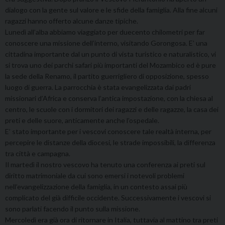
dialogo con la gente sul valore e le sfide della famiglia. Alla fine alcuni
ragazzi hanno offerto alcune danze tipiche.
Lunedì all’alba abbiamo viaggiato per duecento chilometri per far
conoscere una missione dell’interno, visitando Gorongosa. E’ una
cittadina importante dal un punto di vista turistico e naturalistico, vi
si trova uno dei parchi safari più importanti del Mozambico ed è pure
la sede della Renamo, il partito guerrigliero di opposizione, spesso
luogo di guerra. La parrocchia è stata evangelizzata dai padri
missionari d’Africa e conserva l’antica impostazione, con la chiesa al
centro, le scuole con i dormitori dei ragazzi e delle ragazze, la casa dei
preti e delle suore, anticamente anche l’ospedale.
E’ stato importante per i vescovi conoscere tale realtà interna, per
percepire le distanze della diocesi, le strade impossibili, la differenza
tra città e campagna.
Il martedì il nostro vescovo ha tenuto una conferenza ai preti sul
diritto matrimoniale da cui sono emersi i notevoli problemi
nell’evangelizzazione della famiglia, in un contesto assai più
complicato del già difficile occidente. Successivamente i vescovi si
sono parlati facendo il punto sulla missione.
Mercoledì era già ora di ritornare in Italia, tuttavia al mattino tra preti