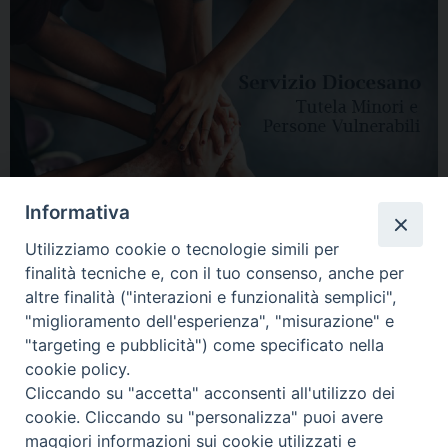
Informativa
Utilizziamo cookie o tecnologie simili per
finalità tecniche e, con il tuo consenso, anche per
altre finalità ("interazioni e funzionalità semplici",
"miglioramento dell'esperienza", "misurazione" e
"targeting e pubblicità") come specificato nella
HOME
DIOCESI
VESCOVO
CURIA VESCOVILE
NEWS
cookie policy.
Cliccando su "accetta" acconsenti all'utilizzo dei
APPUNTAMENTI
CONTATTI
SERVIZIO ANTENATI
cookie. Cliccando su "personalizza" puoi avere
maggiori informazioni sui cookie utilizzati e
Copyright © 2018 - 2021
Diocesi di Adria Rovigo.
All Rights Reserved.