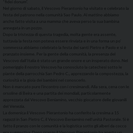
“fidei donum”.
Nel giorno di sabato, il Vescovo Pierantonio ha visitato e celebrato la
festa del patrono nella comunità Sao Paulo. Al mattino abbiamo
anche fatto visita a una mamma che aveva perso la sua bambina
annegata in un pozzo.
Dopo la tristezza di questa tragedia, molta gente era assente,
tuttavia la festa non poteva essere rinviata e in una forma un po’
sommessa abbiamo celebrato la festa dei santi Pietro e Paolo e si è
pranzato insieme. Per la gente della comunità, la presenza del
Vescovo dall’Italia è stato un grande onore e un insperato dono. Nel
pomeriggio il nostro Vescovo ha conosciuto la catechesi sotto le
piante della parrocchia San Pedro C., apprezzando la compostezza, la
curiosità e la gioia dei bambini nel conoscerlo.
Non è mancato pure l’incontro con i cresimandi. Alla sera, cena con le
orsoline di Beira e una partita dei mondiali, particolarmente
apprezzata dal Vescovo Beniamino, vecchio giocatore delle giovanili
del Venezia.
La domenica il Vescovo Pierantonio ha conferito la cresima a 15
ragazzi in San Pietro C, il Vescovo Beniamino nell’unità Pastorale. Si è
fatto il pranzo con le comunità e la logistica sotto gli alberi da cocco
era suggestiva. Dopo pranzo il Vescovo Pierantonio ha aperto un