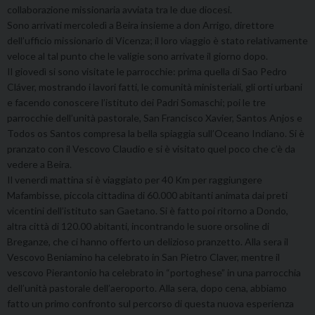
collaborazione missionaria avviata tra le due diocesi.
Sono arrivati mercoledì a Beira insieme a don Arrigo, direttore
dell’ufficio missionario di Vicenza; il loro viaggio è stato relativamente
veloce al tal punto che le valigie sono arrivate il giorno dopo.
Il giovedì si sono visitate le parrocchie: prima quella di Sao Pedro
Cláver, mostrando i lavori fatti, le comunità ministeriali, gli orti urbani
e facendo conoscere l’istituto dei Padri Somaschi; poi le tre
parrocchie dell’unità pastorale, San Francisco Xavier, Santos Anjos e
Todos os Santos compresa la bella spiaggia sull’Oceano Indiano. Si è
pranzato con il Vescovo Claudio e si è visitato quel poco che c’è da
vedere a Beira.
Il venerdì mattina si è viaggiato per 40 Km per raggiungere
Mafambisse, piccola cittadina di 60.000 abitanti animata dai preti
vicentini dell’istituto san Gaetano. Si è fatto poi ritorno a Dondo,
altra città di 120.00 abitanti, incontrando le suore orsoline di
Breganze, che ci hanno offerto un delizioso pranzetto. Alla sera il
Vescovo Beniamino ha celebrato in San Pietro Claver, mentre il
vescovo Pierantonio ha celebrato in “portoghese” in una parrocchia
dell’unità pastorale dell’aeroporto. Alla sera, dopo cena, abbiamo
fatto un primo confronto sul percorso di questa nuova esperienza