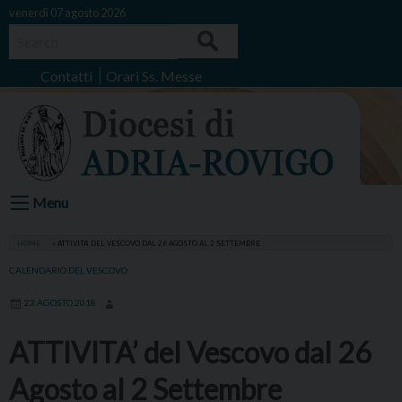
Skip
venerdì 07 agosto 2026
to
Search
content
Contatti
Orari Ss. Messe
Menu
HOME
»
ATTIVITA’ DEL VESCOVO DAL 26 AGOSTO AL 2 SETTEMBRE
CALENDARIO DEL VESCOVO
23 AGOSTO 2018
ATTIVITA’ del Vescovo dal 26
Agosto al 2 Settembre