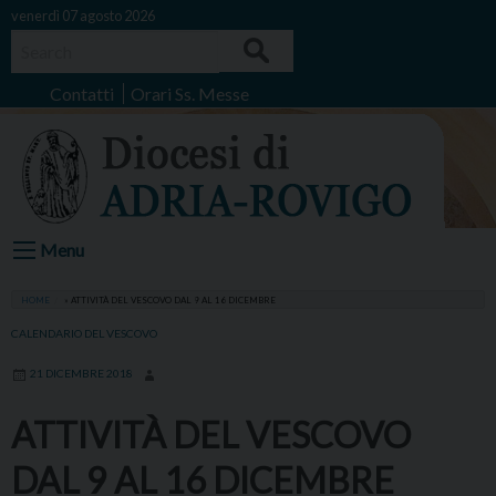
Skip
venerdì 07 agosto 2026
to
Search
content
Contatti
Orari Ss. Messe
Menu
HOME
»
ATTIVITÀ DEL VESCOVO DAL 9 AL 16 DICEMBRE
CALENDARIO DEL VESCOVO
21 DICEMBRE 2018
ATTIVITÀ DEL VESCOVO
DAL 9 AL 16 DICEMBRE