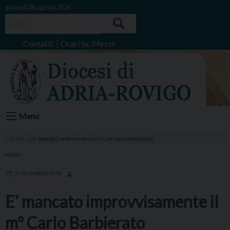
Skip
giovedì 06 agosto 2026
to
Search
content
Contatti
Orari Ss. Messe
Menu
HOME
»
E’ MANCATO IMPROVVISAMENTE IL M° CARLO BARBIERATO
NEWS
30 DICEMBRE 2018
E’ mancato improvvisamente il
m° Carlo Barbierato