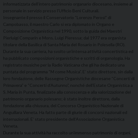
informatizzata dell’intero patrimonio organario diocesano, insieme al
personale in servizio presso l’Ufficio Beni Culturali.
Insegnante il presso il Conservatorio “Lorenzo Perosi” di
Campobasso, il maestro Carlo si era diplomato in Organo e
Composizione Organistica nel 1990, sotto la guida dei Maestri
Pierluigi Comparin e Mons. Luigi Pieressa; dal 1977 era organista
titolare della Basilica di Santa Maria del Rosario in Polesella (RO).
Durante la sua carriera, ha svolto un’intensa attività concertistica ed
ha pubblicato composizioni organistiche e scritti di organologia. Ha
registrato musiche per la Radio Vaticana che gli ha dedicato una
puntata del programma “M come Musica”. E’ stato direttore, sin dalla
loro fondazione, delle Rassegne Organistiche diocesane “Concerti di
Primavera” e “Concerti d’Autunno”, nonché dell’Estate Organistica a
S. Maria in Punta, finalizzate alla conoscenza e alla valorizzazione del
patrimonio organario polesano; è stato inoltre direttore, dalla
fondazione alla chiusura, del Concorso Organistico Nazionale di
Anguillara Veneta. Ha fatto parte di giurie di concorsi nazionali ed
internazionali. E’ stato presidente dell’Associazione Organistica
Veneta.
Durante la sua attività ha raccolto un’immenso patrimonio di organi,