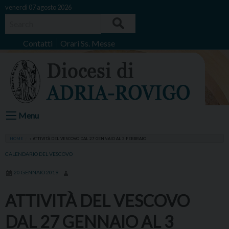
Skip
venerdì 07 agosto 2026
to
Search
content
Contatti
Orari Ss. Messe
Menu
HOME
»
ATTIVITÀ DEL VESCOVO DAL 27 GENNAIO AL 3 FEBBRAIO
CALENDARIO DEL VESCOVO
20 GENNAIO 2019
ATTIVITÀ DEL VESCOVO
DAL 27 GENNAIO AL 3