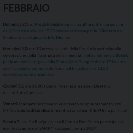
FEBBRAIO
Domenica 27:
ad
Arquà Polesine
partecipa all’incontro dei giovani
della Diocesi e alle ore 15.30 celebra la messa per la “Giornata del
Seminario” con i giovani della Diocesi
Mercoledì 30:
ore 10 presso la sede della Provincia partecipa alla
celebrazione della “Giornata della memoria”;
nel pomeriggio a
Bosaro
per la memoria liturgica della Beata Maria Bolognesi: ore 17 incontro
con il Consiglio generale dei Servi del Paraclito; ore 18.30
concelebrazione eucaristica
Giovedì 31:
ore 16.30 a Badia Polesine presiede il Direttivo
dell’Istituto Caenazzo
Venerdì 1:
al mattino riceve in Vescovado su appuntamento; ore
20.45 a
S.Sofia di Lendinara
incontra i cresimandi dell’Unità pastorale
Sabato 2:
ore 9 a Rovigo presso il Centro Don Bosco partecipa alla
manifestazione dell’ENAIP “Facciamo centro 2019”