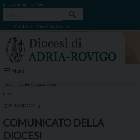
Skip
giovedì 06 agosto 2026
to
Search
content
Contatti
Orari Ss. Messe
Menu
HOME
»
COMUNICATO DELLA DIOCESI
NEWS
30 MAGGIO 2019
COMUNICATO DELLA
DIOCESI