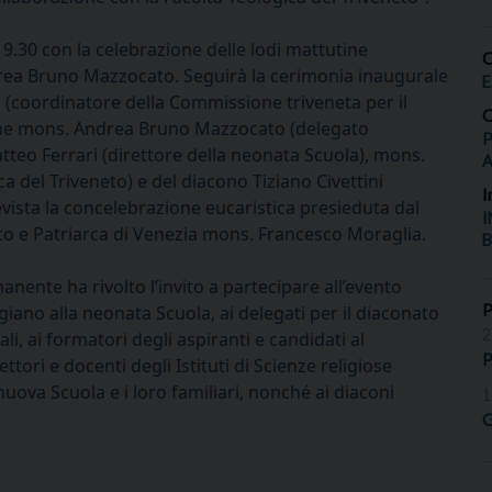
e 9.30 con la celebrazione delle lodi mattutine
O
rea Bruno Mazzocato. Seguirà la cerimonia inaugurale
E
n (coordinatore della Commissione triveneta per il
O
ine mons. Andrea Bruno Mazzocato (delegato
P
tteo Ferrari (direttore della neonata Scuola), mons.
 del Triveneto) e del diacono Tiziano Civettini
I
revista la concelebrazione eucaristica presieduta dal
I
to e Patriarca di Venezia mons. Francesco Moraglia.
B
ente ha rivolto l’invito a partecipare all’evento
giano alla neonata Scuola, ai delegati per il diaconato
2
i, ai formatori degli aspiranti e candidati al
P
tori e docenti degli Istituti di Scienze religiose
a nuova Scuola e i loro familiari, nonché ai diaconi
1
G