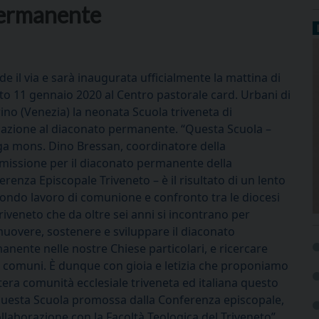
permanente
e il via e sarà inaugurata ufficialmente la mattina di
to 11 gennaio 2020 al Centro pastorale card. Urbani di
rino (Venezia) la neonata Scuola triveneta di
azione al diaconato permanente. “Questa Scuola –
ga mons. Dino Bressan, coordinatore della
issione per il diaconato permanente della
renza Episcopale Triveneto – è il risultato di un lento
condo lavoro di comunione e confronto tra le diocesi
riveneto che da oltre sei anni si incontrano per
uovere, sostenere e sviluppare il diaconato
anente nelle nostre Chiese particolari, e ricercare
e comuni. È dunque con gioia e letizia che proponiamo
ntera comunità ecclesiale triveneta ed italiana questo
 questa Scuola promossa dalla Conferenza episcopale,
laborazione con la Facoltà Teologica del Triveneto”.