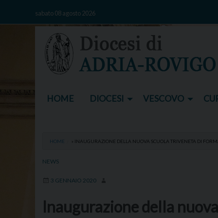
Skip
sabato 08 agosto 2026
to
content
HOME
DIOCESI
VESCOVO
CUR
HOME
»
INAUGURAZIONE DELLA NUOVA SCUOLA TRIVENETA DI FOR
NEWS
3 GENNAIO 2020
Inaugurazione della nuova 