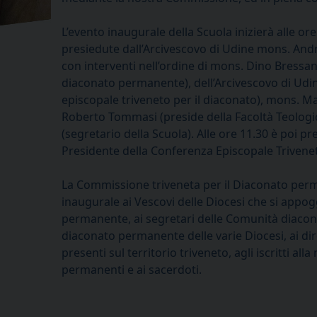
L’evento inaugurale della Scuola inizierà alle or
presiedute dall’Arcivescovo di Udine mons. And
con interventi nell’ordine di mons. Dino Bressa
diaconato permanente), dell’Arcivescovo di Ud
episcopale triveneto per il diaconato), mons. Ma
Roberto Tommasi (preside della Facoltà Teologica
(segretario della Scuola). Alle ore 11.30 è poi p
Presidente della Conferenza Episcopale Trivene
La Commissione triveneta per il Diaconato perman
inaugurale ai Vescovi delle Diocesi che si appog
permanente, ai segretari delle Comunità diaconal
diaconato permanente delle varie Diocesi, ai diret
presenti sul territorio triveneto, agli iscritti all
permanenti e ai sacerdoti.