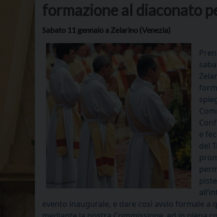
formazione al diaconato 
Sabato 11 gennaio a Zelarino (Venezia)
Prend
saba
Zela
form
spie
Comm
Confe
e fe
del T
prom
perm
pist
all’i
evento inaugurale, e dare così avvio formale a
mediante la nostra Commissione, ed in piena col