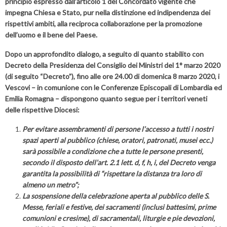
principio espresso dall’articolo 1 del Concordato vigente che
impegna Chiesa e Stato, pur nella distinzione ed indipendenza dei
rispettivi ambiti, alla reciproca collaborazione per la promozione
dell’uomo e il bene del Paese.
Dopo un approfondito dialogo, a seguito di quanto stabilito con
Decreto della Presidenza del Consiglio dei Ministri del 1° marzo 2020
(di seguito “Decreto”), fino alle ore 24.00 di domenica 8 marzo 2020, i
Vescovi – in comunione con le Conferenze Episcopali di Lombardia ed
Emilia Romagna – dispongono quanto segue per i territori veneti
delle rispettive Diocesi:
Per evitare assembramenti di persone l’accesso a tutti i nostri
spazi aperti al pubblico (chiese, oratori, patronati, musei ecc.)
sarà possibile a condizione che a tutte le persone presenti,
secondo il disposto dell’art. 2.1 lett. d, f, h, i, del Decreto venga
garantita la possibilità di “rispettare la distanza tra loro di
almeno un metro”;
La sospensione della celebrazione aperta al pubblico delle S.
Messe, feriali e festive, dei sacramenti (inclusi battesimi, prime
comunioni e cresime), di sacramentali, liturgie e pie devozioni,