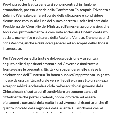
Provincia ecclesiastica veneta si sono incontrati, in riunione
straordinaria, presso la sede della Conferenza Episcopale Triveneto a
Zelarino (Venezia) per fare il punto della situazione e condividere
alcune linee comuni alla luce del nuovo decreto, uscito ieri sera dalla
Presidenza del Consiglio dei Ministri, sull’emergenza coronavirus che
tocca così profondamente le comunità ecclesiali e l’intero contesto
sociale, economico e culturale della Regione Veneto. Erano presenti,
con i Vescovi, anche alcuni vicari generali ed episcopali delle Diocesi
interessate.
Per i Vescovi veneti la triste e dolorosa decisione – assunta a
seguito delle disposizioni emanate dal Governo e finalizzate a
fronteggiare le presenti criticità – di sospendere nelle chiese la
celebrazione dell’Eucaristia “in forma pubblica” rappresenta un gesto
mosso da una carità pastorale verso i fedeli e da un atto di saggezza
e responsabilità ecclesiale e civile nell’esercizio del governo delle
Chiese locali; si tratta qui di condividere un comune senso di
cittadinanza che porta i credenti, con la loro fede, ad essere
pienamente partecipi della realtà in cui vivono, nel rispetto anche di
quanto indicato dalla ragione e dalla scienza. Ci si richiama così al