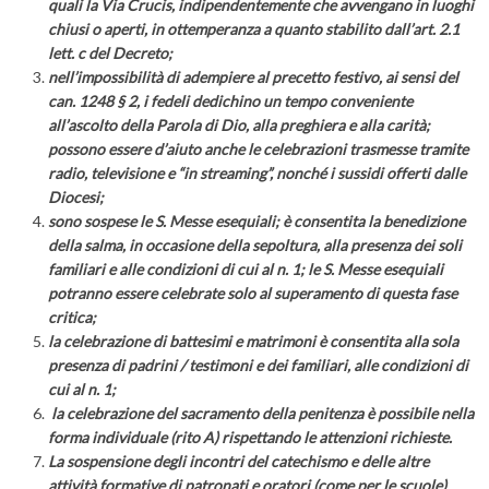
quali la Via Crucis, indipendentemente che avvengano in luoghi
chiusi o aperti, in ottemperanza a quanto stabilito dall’art. 2.1
lett. c del Decreto;
nell’impossibilità di adempiere al precetto festivo, ai sensi del
can. 1248 § 2, i fedeli dedichino un tempo conveniente
all’ascolto della Parola di Dio, alla preghiera e alla carità;
possono essere d’aiuto anche le celebrazioni trasmesse tramite
radio, televisione e “in streaming”, nonché i sussidi offerti dalle
Diocesi;
sono sospese le S. Messe esequiali; è consentita la benedizione
della salma, in occasione della sepoltura, alla presenza dei soli
familiari e alle condizioni di cui al n. 1; le S. Messe esequiali
potranno essere celebrate solo al superamento di questa fase
critica;
la celebrazione di battesimi e matrimoni è consentita alla sola
presenza di padrini / testimoni e dei familiari, alle condizioni di
cui al n. 1;
la celebrazione del sacramento della penitenza è possibile nella
forma individuale (rito A) rispettando le attenzioni richieste.
La sospensione degli incontri del catechismo e delle altre
attività formative di patronati e oratori (come per le scuole)