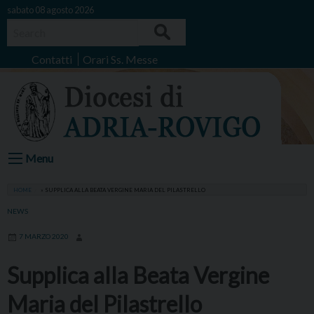
Skip
sabato 08 agosto 2026
to
Search
content
Contatti
Orari Ss. Messe
Menu
HOME
»
SUPPLICA ALLA BEATA VERGINE MARIA DEL PILASTRELLO
NEWS
7 MARZO 2020
Supplica alla Beata Vergine
Maria del Pilastrello