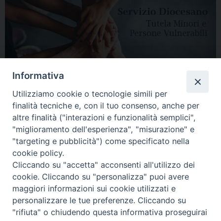
Informativa
Utilizziamo cookie o tecnologie simili per
finalità tecniche e, con il tuo consenso, anche per
altre finalità ("interazioni e funzionalità semplici",
"miglioramento dell'esperienza", "misurazione" e
"targeting e pubblicità") come specificato nella
HOME
DIOCESI
VESCOVO
CURIA VESCOVILE
NEWS
cookie policy.
Cliccando su "accetta" acconsenti all'utilizzo dei
APPUNTAMENTI
CONTATTI
SERVIZIO ANTENATI
cookie. Cliccando su "personalizza" puoi avere
maggiori informazioni sui cookie utilizzati e
Copyright © 2018 - 2021
Diocesi di Adria Rovigo.
All Rights Reserved.
personalizzare le tue preferenze. Cliccando su
"rifiuta" o chiudendo questa informativa proseguirai