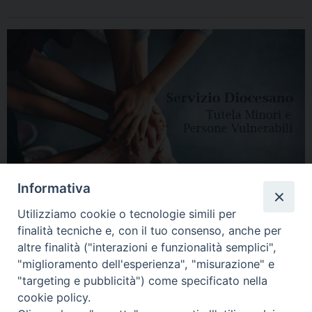
Informativa
Utilizziamo cookie o tecnologie simili per
finalità tecniche e, con il tuo consenso, anche per
altre finalità ("interazioni e funzionalità semplici",
"miglioramento dell'esperienza", "misurazione" e
"targeting e pubblicità") come specificato nella
HOME
DIOCESI
VESCOVO
CURIA VESCOVILE
NEWS
cookie policy.