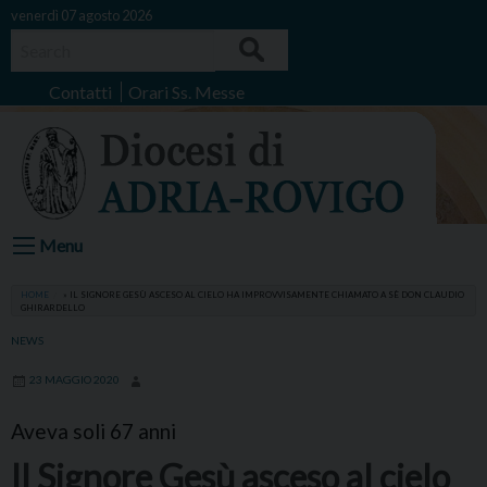
Skip
venerdì 07 agosto 2026
to
Search
content
Contatti
Orari Ss. Messe
Menu
HOME
»
IL SIGNORE GESÙ ASCESO AL CIELO HA IMPROVVISAMENTE CHIAMATO A SÈ DON CLAUDIO
GHIRARDELLO
NEWS
23 MAGGIO 2020
Aveva soli 67 anni
Il Signore Gesù asceso al cielo