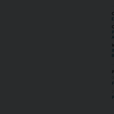
O
E
O
P
I
I
B
0
2
P