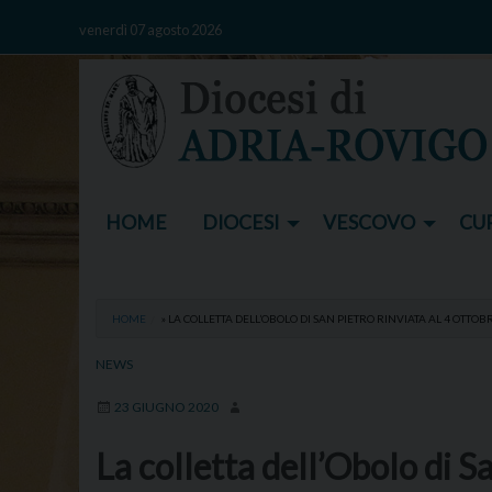
Skip
venerdì 07 agosto 2026
to
content
HOME
DIOCESI
VESCOVO
CUR
HOME
»
LA COLLETTA DELL’OBOLO DI SAN PIETRO RINVIATA AL 4 OTTOB
NEWS
23 GIUGNO 2020
La colletta dell’Obolo di S