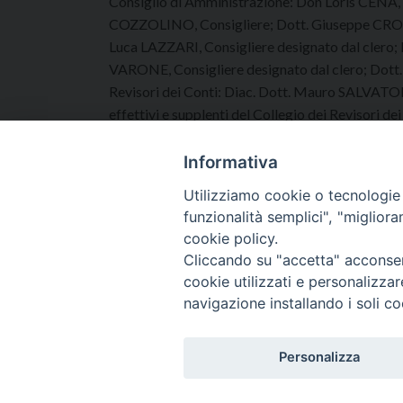
Consiglio di Amministrazione: Don Loris CENA, 
COZZOLINO, Consigliere; Dott. Giuseppe CROCE,
Luca LAZZARI, Consigliere designato dal clero
VARONE, Consigliere designato dal clero; Dott.
Revisori dei Conti: Diac. Dott. Mauro SALVAT
effettivi e supplenti del Collegio dei Revisori
designato dal clero; Dott.ssa Giusy BOSCO, 
supplente; Dott.ssa Simona GNUDI, Membro s
Informativa
designato dal clero.
Utilizziamo cookie o tecnologie s
funzionalità semplici", "miglior
cookie policy.
Cliccando su "accetta" acconsent
cookie utilizzati e personalizza
navigazione installando i soli co
HOME
DIOCESI
VESCOVO
Personalizza