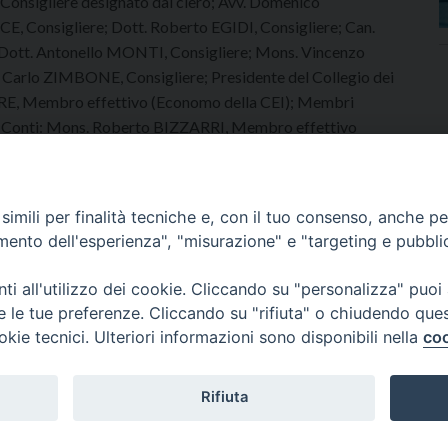
Consigliere designato dal clero; Avv. Domenico
 Consigliere; Dott. Roberto EGIDI, Consigliere; Can.
; Dott. Antonello MONTI, Consigliere; Mons. Vincenzo
 Carlo ZIMBONE, Consigliere; Presidente del Collegio dei
ORE, Membro effettivo (Economo della CEI); Membri
 dei Conti: Mons. Roberto BIZZARRI, Membro effettivo
Membro effettivo; Dott. Stefano BONDESAN, Membro
upplente; Don Domenico GUIDA, Membro supplente
imili per finalità tecniche e, con il tuo consenso, anche per 
amento dell'esperienza", "misurazione" e "targeting e pubbli
i all'utilizzo dei cookie. Cliccando su "personalizza" puoi
re le tue preferenze. Cliccando su "rifiuta" o chiudendo que
okie tecnici. Ulteriori informazioni sono disponibili nella
coo
CURIA VESCOVILE
NEWS
APPUNTAMENTI
C
Rifiuta
Copyright © 2018 - 2021
Diocesi di Adria Rovigo.
All Rights Reserved.