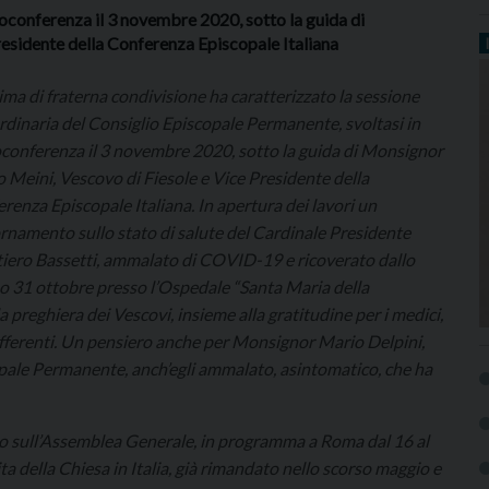
eoconferenza il 3 novembre 2020, sotto la guida di
esidente della Conferenza Episcopale Italiana
ima di fraterna condivisione ha caratterizzato la sessione
rdinaria del Consiglio Episcopale Permanente, svoltasi in
conferenza il 3 novembre 2020, sotto la guida di Monsignor
 Meini, Vescovo di Fiesole e Vice Presidente della
renza Episcopale Italiana. In apertura dei lavori un
rnamento sullo stato di salute del Cardinale Presidente
iero Bassetti, ammalato di COVID-19 e ricoverato dallo
o 31 ottobre presso l’Ospedale “Santa Maria della
 la preghiera dei Vescovi, insieme alla gratitudine per i medici,
sofferenti. Un pensiero anche per Monsignor Mario Delpini,
ale Permanente, anch’egli ammalato, asintomatico, che ha
nto sull’Assemblea Generale, in programma a Roma dal 16 al
della Chiesa in Italia, già rimandato nello scorso maggio e