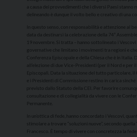
a causa dei provvedimenti che i diversi Paesi stanno me
delineando è dunque il volto bello e creativo di una c
In questo senso, con responsabilità e attenzione al b
data da destinarsi la celebrazione della 74ª Assemble
19 novembre. Si tratta – hanno sottolineato i Vescovi 
governative che limitano i movimenti tra regioni e che
Conferenza Episcopale e della Chiesa che è in Italia.
all’elezione di due Vice-Presidenti (per il Nord e per 
Episcopali. Data la situazione del tutto particolare, i
e i Presidenti di Commissione restino in carica sinché
previsto dallo Statuto della CEI. Per favorire comunqu
consultazione e di collegialità da vivere con le Confe
Permanente.
In un’ottica di fede, hanno concordato i Vescovi, qu
stimolare a trovare “soluzioni nuove”, secondo quella 
Francesco. È tempo di vivere con concretezza la fede