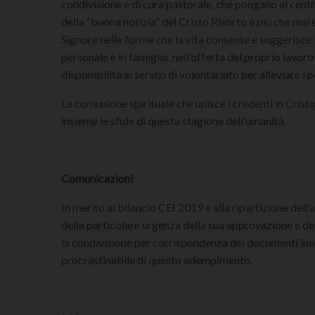
condivisione e di cura pastorale, che pongano al centro
della “buona notizia” del Cristo Risorto è più che mai ur
Signore nelle forme che la vita consente e suggerisce:
personale e in famiglia, nell’offerta del proprio lavoro
disponibilità ai servizi di volontariato per alleviare i 
La comunione spirituale che unisce i credenti in Cristo 
insieme le sfide di questa stagione dell’umanità.
Comunicazioni
In merito al bilancio CEI 2019 e alla ripartizione del
della particolare urgenza della sua approvazione e d
la condivisione per corrispondenza dei documenti inere
procrastinabile di questo adempimento.