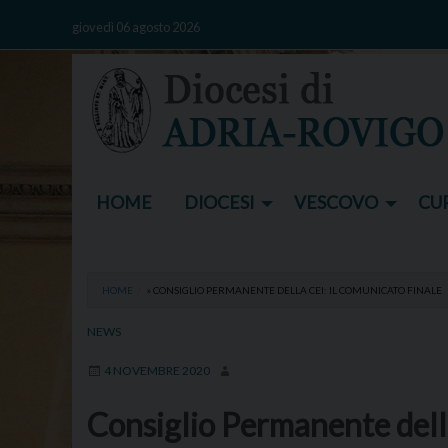
Skip
giovedì 06 agosto 2026
to
content
HOME
DIOCESI
VESCOVO
CUR
HOME
»
CONSIGLIO PERMANENTE DELLA CEI: IL COMUNICATO FINALE
NEWS
4 NOVEMBRE 2020
Consiglio Permanente della