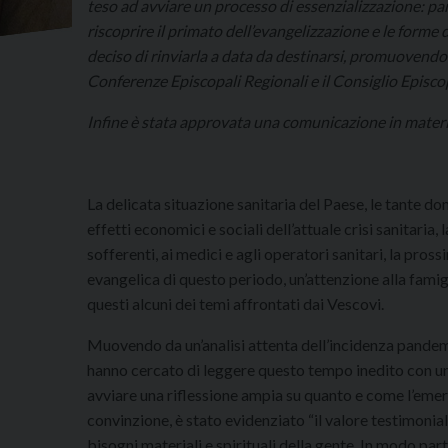
teso ad avviare un processo di essenzializzazione: pa
riscoprire il primato dell’evangelizzazione e le forme
deciso di rinviarla a data da destinarsi, promuovendo a
Conferenze Episcopali Regionali e il Consiglio Episc
Infine è stata approvata una comunicazione in materi
La delicata situazione sanitaria del Paese, le tante 
effetti economici e sociali dell’attuale crisi sanitaria
sofferenti, ai medici e agli operatori sanitari, la pross
evangelica di questo periodo, un’attenzione alla fami
questi alcuni dei temi affrontati dai Vescovi.
Muovendo da un’analisi attenta dell’incidenza pandem
hanno cercato di leggere questo tempo inedito con un
avviare una riflessione ampia su quanto e come l’emer
convinzione, è stato evidenziato “il valore testimoniale
bisogni materiali e spirituali della gente. In modo par