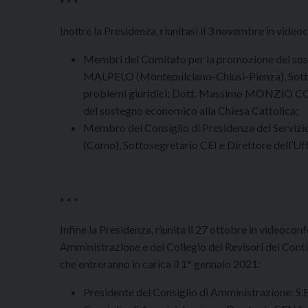
* * *
Inoltre la Presidenza, riunitasi il 3 novembre in vide
Membri del Comitato per la promozione del sos
MALPELO (Montepulciano-Chiusi-Pienza), Sottose
problemi giuridici; Dott. Massimo MONZIO C
del sostegno economico alla Chiesa Cattolica;
Membro del Consiglio di Presidenza del Servizi
(Como), Sottosegretario CEI e Direttore dell’Uff
* * *
Infine la Presidenza, riunita il 27 ottobre in videoco
Amministrazione e del Collegio dei Revisori dei Conti 
che entreranno in carica il 1° gennaio 2021:
Presidente del Consiglio di Amministrazione: S