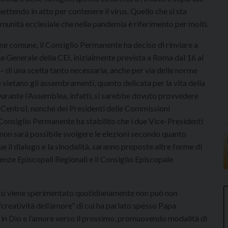
ttendo in atto per contenere il virus. Quello che si sta
omunità ecclesiale che nella pandemia è riferimento per molti.
ene comune, il Consiglio Permanente ha deciso di rinviare a
a Generale della CEI, inizialmente prevista a Roma dal 16 al
– di una scelta tanto necessaria, anche per via delle norme
 vietano gli assembramenti, quanto delicata per la vita della
 Durante l’Assemblea, infatti, si sarebbe dovuto provvedere
il Centro), nonché dei Presidenti delle Commissioni
l Consiglio Permanente ha stabilito che i due Vice-Presidenti
 non sarà possibile svolgere le elezioni secondo quanto
e il dialogo e la sinodalità, saranno proposte altre forme di
renze Episcopali Regionali e il Consiglio Episcopale
anto viene sperimentato quotidianamente non può non
“creatività dell’amore” di cui ha parlato spesso Papa
 in Dio e l’amore verso il prossimo, promuovendo modalità di