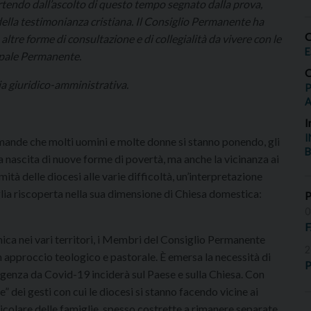
rtendo dall’ascolto di questo tempo segnato dalla prova,
 della testimonianza cristiana. Il Consiglio Permanente ha
O
ltre forme di consultazione e di collegialità da vivere con le
E
opale Permanente.
O
a giuridico-amministrativa.
P
I
I
domande che molti uomini e molte donne si stanno ponendo, gli
B
, la nascita di nuove forme di povertà, ma anche la vicinanza ai
imità delle diocesi alle varie difficoltà, un’interpretazione
glia riscoperta nella sua dimensione di Chiesa domestica:
0
ica nei vari territori, i Membri del Consiglio Permanente
2
 approccio teologico e pastorale. È emersa la necessità di
P
genza da Covid-19 inciderà sul Paese e sulla Chiesa. Con
” dei gesti con cui le diocesi si stanno facendo vicine ai
ticolare delle famiglie, spesso costrette a rimanere separate