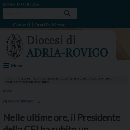
Skip
giovedì 06 agosto 2026
to
Search
content
Contatti
Orari Ss. Messe
Menu
HOME
»
NELLE ULTIME ORE, IL PRESIDENTE DELLA CEI HA SUBITO UN AGGRAVAMENTO
COMPLESSIVO DEL QUADRO CLINICO
NEWS
9 NOVEMBRE 2020
Nelle ultime ore, il Presidente
della CEI ha subito un