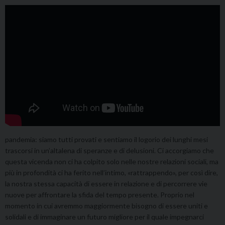
pandemia: siamo tutti provati e sentiamo il logorio dei lunghi mesi
trascorsi in un’altalena di speranze e di delusioni. Ci accorgiamo che
questa vicenda non ci ha colpito solo nelle nostre relazioni sociali, ma
più in profondità ci ha ferito nell’intimo, «rattrappendo», per così dire,
la nostra stessa capacità di essere in relazione e di percorrere vie
nuove per affrontare la sfida del tempo presente. Proprio nel
momento in cui avremmo maggiormente bisogno di essere uniti e
solidali e di immaginare un futuro migliore per il quale impegnarci