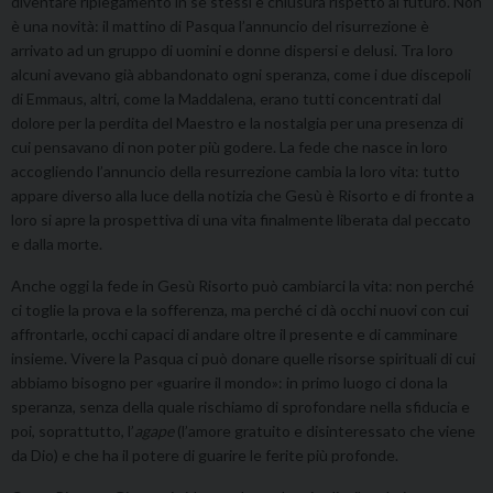
diventare ripiegamento in se stessi e chiusura rispetto al futuro. Non
è una novità: il mattino di Pasqua l’annuncio del risurrezione è
arrivato ad un gruppo di uomini e donne dispersi e delusi. Tra loro
alcuni avevano già abbandonato ogni speranza, come i due discepoli
di Emmaus, altri, come la Maddalena, erano tutti concentrati dal
dolore per la perdita del Maestro e la nostalgia per una presenza di
cui pensavano di non poter più godere. La fede che nasce in loro
accogliendo l’annuncio della resurrezione cambia la loro vita: tutto
appare diverso alla luce della notizia che Gesù è Risorto e di fronte a
loro si apre la prospettiva di una vita finalmente liberata dal peccato
e dalla morte.
Anche oggi la fede in Gesù Risorto può cambiarci la vita: non perché
ci toglie la prova e la sofferenza, ma perché ci dà occhi nuovi con cui
affrontarle, occhi capaci di andare oltre il presente e di camminare
insieme. Vivere la Pasqua ci può donare quelle risorse spirituali di cui
abbiamo bisogno per «guarire il mondo»: in primo luogo ci dona la
speranza, senza della quale rischiamo di sprofondare nella sfiducia e
poi, soprattutto, l’
agape
(l’amore gratuito e disinteressato che viene
da Dio) e che ha il potere di guarire le ferite più profonde.