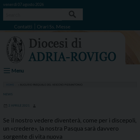
Skip
venerdì 07 agosto 2026
to
Search
content
Contatti
Orari Ss. Messe
Menu
HOME
»
AUGURIO PASQUALE DEL VESCOVO PIERANTONIO
NEWS
2 APRILE 2021
Se il nostro vedere diventerà, come per i discepoli,
un «credere», la nostra Pasqua sarà davvero
sorgente di vita nuova