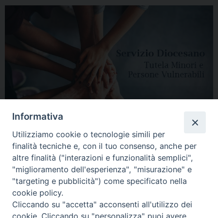
Informativa
Utilizziamo cookie o tecnologie simili per
finalità tecniche e, con il tuo consenso, anche per
altre finalità ("interazioni e funzionalità semplici",
"miglioramento dell'esperienza", "misurazione" e
"targeting e pubblicità") come specificato nella
HOME
DIOCESI
VESCOVO
CURIA VESCOVILE
NEWS
cookie policy.
Cliccando su "accetta" acconsenti all'utilizzo dei
APPUNTAMENTI
CONTATTI
SERVIZIO ANTENATI
cookie. Cliccando su "personalizza" puoi avere