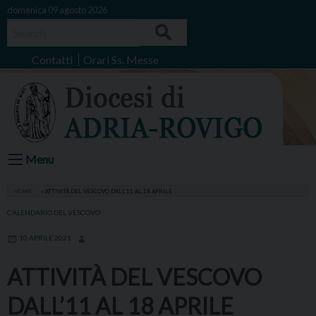
Skip
domenica 09 agosto 2026
to
Search
content
Contatti
Orari Ss. Messe
Menu
HOME
»
ATTIVITÀ DEL VESCOVO DALL’11 AL 18 APRILE
CALENDARIO DEL VESCOVO
10 APRILE 2021
ATTIVITÀ DEL VESCOVO
DALL’11 AL 18 APRILE