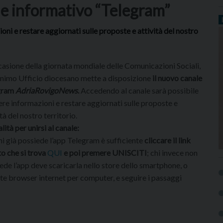
le informativo “Telegram”
ni e restare aggiornati sulle proposte e attività del nostro
casione della giornata mondiale delle Comunicazioni Sociali,
nimo Ufficio diocesano mette a disposizione
il nuovo canale
gram
AdriaRovigoNews
.
Accedendo al canale sarà possibile
ere informazioni e restare aggiornati sulle proposte e
ità del nostro territorio.
ità per unirsi al canale:
hi già possiede l’app Telegram è sufficiente
cliccare il link
to che si trova
QUI
e poi premere UNISCITI
; chi invece non
ede l’app deve scaricarla nello store dello smartphone, o
te browser internet per computer, e seguire i passaggi