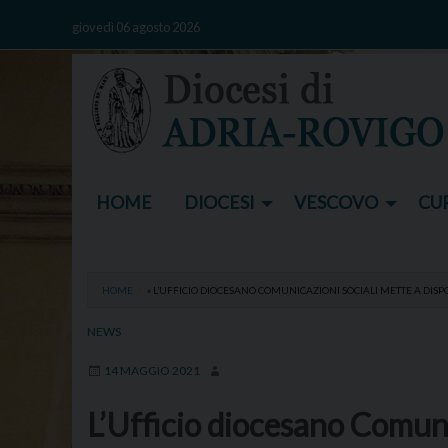
Skip
giovedì 06 agosto 2026
to
content
HOME
DIOCESI
VESCOVO
CUR
HOME
»
L’UFFICIO DIOCESANO COMUNICAZIONI SOCIALI METTE A DIS
NEWS
14 MAGGIO 2021
L’Ufficio diocesano Comuni