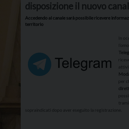
disposizione il nuovo cana
Accedendo al canale sarà possibile ricevere informazio
territorio
In oc
l’omo
Tele
ricev
attiv
Modal
per c
diret
possi
trami
sopraindicati dopo aver eseguito la registrazione.