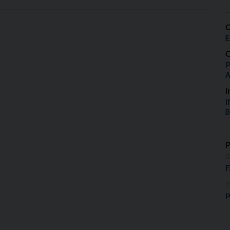
O
E
O
P
I
I
B
0
2
P