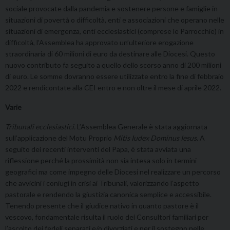
sociale provocate dalla pandemia e sostenere persone e famiglie in
situazioni di povertà o difficoltà, enti e associazioni che operano nelle
situazioni di emergenza, enti ecclesiastici (comprese le Parrocchie) in
difficoltà, l’Assemblea ha approvato un’ulteriore erogazione
straordinaria di 60 milioni di euro da destinare alle Diocesi. Questo
nuovo contributo fa seguito a quello dello scorso anno di 200 milioni
di euro. Le somme dovranno essere utilizzate entro la fine di febbraio
2022 e rendicontate alla CEI entro e non oltre il mese di aprile 2022.
Varie
Tribunali ecclesiastici.
L’Assemblea Generale è stata aggiornata
sull’applicazione del Motu Proprio
Mitis Iudex Dominus Iesus
. A
seguito dei recenti interventi del Papa, è stata avviata una
riflessione perché la prossimità non sia intesa solo in termini
geografici ma come impegno delle Diocesi nel realizzare un percorso
che avvicini i coniugi in crisi ai Tribunali, valorizzando l’aspetto
pastorale e rendendo la giustizia canonica semplice e accessibile.
Tenendo presente che il giudice nativo in quanto pastore è il
vescovo, fondamentale risulta il ruolo dei Consultori familiari per
l’ascolto dei fedeli separati e/o divorziati e per il sostegno nelle