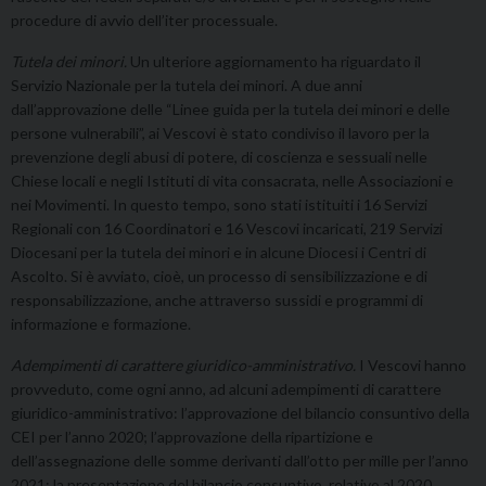
procedure di avvio dell’iter processuale.
Tutela dei minori.
Un ulteriore aggiornamento ha riguardato il
Servizio Nazionale per la tutela dei minori. A due anni
dall’approvazione delle “Linee guida per la tutela dei minori e delle
persone vulnerabili”, ai Vescovi è stato condiviso il lavoro per la
prevenzione degli abusi di potere, di coscienza e sessuali nelle
Chiese locali e negli Istituti di vita consacrata, nelle Associazioni e
nei Movimenti. In questo tempo, sono stati istituiti i 16 Servizi
Regionali con 16 Coordinatori e 16 Vescovi incaricati, 219 Servizi
Diocesani per la tutela dei minori e in alcune Diocesi i Centri di
Ascolto. Si è avviato, cioè, un processo di sensibilizzazione e di
responsabilizzazione, anche attraverso sussidi e programmi di
informazione e formazione.
Adempimenti
di carattere giuridico-amministrativo
.
I Vescovi hanno
provveduto, come ogni anno, ad alcuni adempimenti di carattere
giuridico-amministrativo: l’approvazione del bilancio consuntivo della
CEI per l’anno 2020; l’approvazione della ripartizione e
dell’assegnazione delle somme derivanti dall’otto per mille per l’anno
2021; la presentazione del bilancio consuntivo, relativo al 2020,