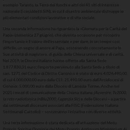
esempio Taranto, la Terra dei fuochi e altri dei 41 siti di interesse
nazionale (i cosiddetti SIN), in cui il disastro ambientale distrugge le
più elementari condizioni lavorative e di vita sociale.
Una seconda informazione ha riguardato la «Giornata per la Carità del
Papa» (domenica 27 giugno), che diventa occasione per riscoprire
l’importanza e il valore dell’essenziale e per dare, in un tempo così
difficile, un segno di amore al Papa, sostenendo concretamente le
Sue attività di magistero, di guida della Chiesa universale e di carità.
Nel 2019, le Diocesi italiane hanno offerto alla Santa Sede
1.877.830,31 euro; l’importo pervenuto alla Santa Sede a titolo di
can. 1271 del Codice di Diritto Canonico è stato di euro 4.026.490,00
di cui 4.000.000,00 euro dalla CEI; 21.490,00 euro dall’Arcidiocesi di
Genova; 5.000,00 euro dalla Diocesi di Lamezia Terme. Anche nel
2021 i mezzi di comunicazione della Chiesa italiana
(Avvenire, Tv2000,
la rete radiofonica InBlu2000, l’agenzia Sir)
e delle Diocesi – a partire
dai settimanali diocesani associati alla FISC (Federazione Italiana
Settimanali Cattolici) – sosterranno l’iniziativa con diverse attività.
Una terza informazione è stata dedicata all’attuazione del Motu
Proprio
Spiritus Domini
e del Motu Proprio
Antiquum Ministerium
. Ai