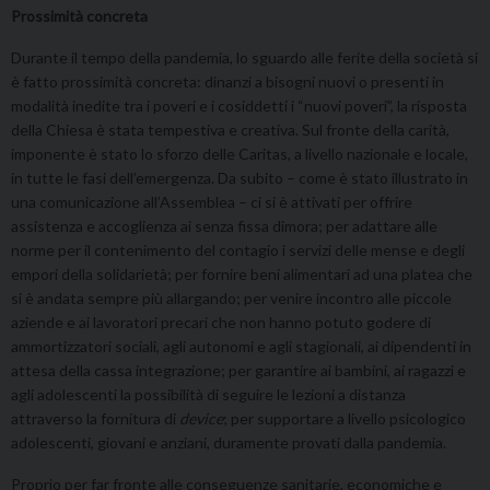
Prossimità concreta
Durante il tempo della pandemia, lo sguardo alle ferite della società si
è fatto prossimità concreta: dinanzi a bisogni nuovi o presenti in
modalità inedite tra i poveri e i cosiddetti i “nuovi poveri”, la risposta
della Chiesa è stata tempestiva e creativa. Sul fronte della carità,
imponente è stato lo sforzo delle Caritas, a livello nazionale e locale,
in tutte le fasi dell’emergenza. Da subito – come è stato illustrato in
una comunicazione all’Assemblea – ci si è attivati per offrire
assistenza e accoglienza ai senza fissa dimora; per adattare alle
norme per il contenimento del contagio i servizi delle mense e degli
empori della solidarietà; per fornire beni alimentari ad una platea che
si è andata sempre più allargando; per venire incontro alle piccole
aziende e ai lavoratori precari che non hanno potuto godere di
ammortizzatori sociali, agli autonomi e agli stagionali, ai dipendenti in
attesa della cassa integrazione; per garantire ai bambini, ai ragazzi e
agli adolescenti la possibilità di seguire le lezioni a distanza
attraverso la fornitura di
device
; per supportare a livello psicologico
adolescenti, giovani e anziani, duramente provati dalla pandemia.
Proprio per far fronte alle conseguenze sanitarie, economiche e