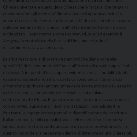
concomitanza richiederà una armonizzazione tra il cammino della
Chiesa universale e quello della Chiesa che è in Italia, che tenga in
considerazione gli eventuali Sinodi diocesani appena conclusi o
ancora in corso. Se è vero che la sinodalità deve essere intesa come
stile permanente della Chiesa, è altrettanto importante – è stato
evidenziato – esplicitarne anche i contenuti, quali ad esempio il
kerygma
, la centralità della Parola di Dio come criterio di
discernimento, la vita spirituale.
La sfida resta quella di costruire percorsi che diano voce alle
specificità delle comunità del Paese all’interno di un più ampio “Noi
ecclesiale”: in quest’ottica, appare evidente che la sinodalità debba
essere considerata non in prospettiva sociologica, ma nella sua
dimensione spirituale: ancora prima delle scelte procedurali, essa ha
a che fare con la conversione ecclesiale, a cui richiama
costantemente il Papa. È questo, dunque, l’orizzonte a cui tendere
con coraggio, superando il rischio di astrazioni inconcludenti e
frustranti, e impegnandosi perché la diversificazione del territorio
italiano non ostacoli la possibilità di scelte condivise. Il percorso
sinodale, del resto, si configura come un evento provvidenziale, in
quanto risponde alla necessità odierna di dare vita ad una Chiesa più