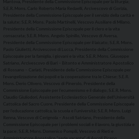
Mantova, Presidente della Commissione Episcopale per la liturgia;
S.E.R. Mons. Carlo Roberto Maria Redaelli, Arcivescovo di Gorizia,
Presidente della Commissione Episcopale per il servizio della carità e
la salute; S.E.R. Mons. Paolo Martinelli, Vescovo Ausiliare di Milano,
Presidente della Commissione Episcopale per il clero e la vita
consacrata; S.E.R. Mons. Angelo Spinillo, Vescovo di Aversa,
Presidente della Commissione Episcopale per il laicato; S.E.R. Mons.
Paolo Giulietti, Arcivescovo di Lucca, Presidente della Commissione
Episcopale per la famiglia, i giovani e la vita; S.E.R. Mons. Giuseppe
Satriano, Arcivescovo di Bari – Bitonto e Amministratore Apostolico
di Rossano – Cariati, Presidente della Commissione Episcopale per
l’evangelizzazione dei popoli e la cooperazione tra le Chiese; S.E.R.
Mons. Derio Olivero, Vescovo di Pinerolo, Presidente della
Commissione Episcopale per l’ecumenismo e il dialogo; S.E.R. Mons.
Claudio Giuliodori, Assistente Ecclesiastico Generale dell’Università
Cattolica del Sacro Cuore, Presidente della Commissione Episcopale
per l’educazione cattolica, la scuola e l’università; S.E.R. Mons. Luigi
Renna, Vescovo di Cerignola – Ascoli Satriano, Presidente della
Commissione Episcopale per i problemi sociali e il lavoro, la giustizia e
la pace; S.E.R. Mons. Domenico Pompili, Vescovo di Rieti e
Amministratore Apostolico “sede vacante” di Ascoli Piceno,