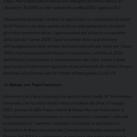
Papa”. Non è mancato un focus sull’impegno dei media della CEI
(Avvenire, Tv2000, la rete radiofonica InBlu2000, l’agenzia Sir).
L’Assemblea Generale, inoltre, ha approvato la costituzione di alcuni
Santi Patroni e ha dato spazio ad alcuni adempimenti di carattere
giuridico-amministrativo: l’approvazione del bilancio consuntivo
della CEI per l’anno 2020; l’approvazione della ripartizione e
dell’assegnazione delle somme derivanti dall’otto per mille per l’anno
2021; la presentazione del bilancio consuntivo, relativo al 2020,
dell’Istituto Centrale per il sostentamento del clero. Infine è stata
approvata un’ulteriore erogazione straordinaria di 60 milioni di euro
destinata alle Diocesi per far fronte all’emergenza Covid-19.
In dialogo con Papa Francesco
L’incontro con Papa Francesco ha aperto i lavori della 74ª Assemblea
Generale, che ha visto riuniti i Vescovi italiani dal 24 al 27 maggio
2021, presso l’Ergife Palace Hotel di Roma. Nel suo intervento, il
Papa ha puntato l’attenzione su tre questioni: i seminari, i tribunali
ecclesiastici e il “cammino sinodale”, esortando in particolare a
riprendere le linee tracciate dal Convegno Ecclesiale nazionale di
Firenze del 2015 e a valorizzare un percorso che parta dal basso e