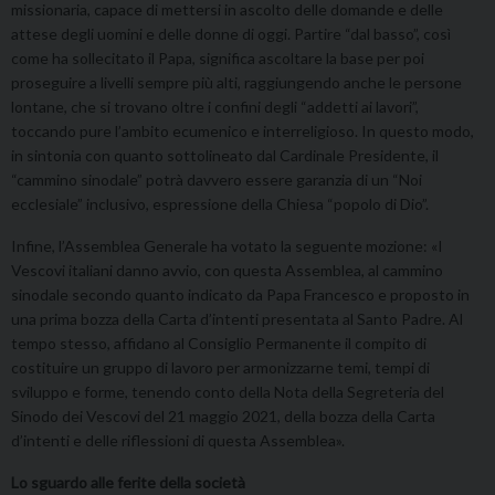
missionaria, capace di mettersi in ascolto delle domande e delle
attese degli uomini e delle donne di oggi. Partire “dal basso”, così
come ha sollecitato il Papa, significa ascoltare la base per poi
proseguire a livelli sempre più alti, raggiungendo anche le persone
lontane, che si trovano oltre i confini degli “addetti ai lavori”,
toccando pure l’ambito ecumenico e interreligioso. In questo modo,
in sintonia con quanto sottolineato dal Cardinale Presidente, il
“cammino sinodale” potrà davvero essere garanzia di un “Noi
ecclesiale” inclusivo, espressione della Chiesa “popolo di Dio”.
Infine, l’Assemblea Generale ha votato la seguente mozione: «I
Vescovi italiani danno avvio, con questa Assemblea, al cammino
sinodale secondo quanto indicato da Papa Francesco e proposto in
una prima bozza della Carta d’intenti presentata al Santo Padre. Al
tempo stesso, affidano al Consiglio Permanente il compito di
costituire un gruppo di lavoro per armonizzarne temi, tempi di
sviluppo e forme, tenendo conto della Nota della Segreteria del
Sinodo dei Vescovi del 21 maggio 2021, della bozza della Carta
d’intenti e delle riflessioni di questa Assemblea».
Lo sguardo alle ferite della società