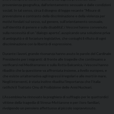
provenienza geografica, dall’orientamento sessuale e dalle condizioni
sociali. In tal senso, circa il disegno di legge recante “Misure di
prevenzione e contrasto della discriminazione e della violenza per
motivi fondati sul sesso, sul genere, sull’orientamento sessuale,
sull’identità di genere e sulla disabilità”, i Vescovi hanno convenuto
sulla necessità di un “dialogo aperto”, auspicando una soluzione priva
di ambiguità e di forzature legislative, che coniughi il rifiuto di ogni
discriminazione con la libertà di espressione.
Durante i lavori, grande risonanza hanno avuto le parole del Cardinale
Presidente per i migranti: di fronte alle tragedie che continuano a
verificarsi nel Mediterraneo e sulla Rotta Balcanica, i Vescovi hanno
ribadito che la questione va affrontata insieme, a livello europeo, e
che esiste un’alternativa agli ingressi irregolari e alle morti in mare.
Negli interventi, è stata inoltre ribadita l’importanza che l’Italia
ratifichi il Trattato Onu di Proibizione delle Armi Nucleari.
L’Assemblea ha rinnovato la preghiera di suffragio per le quattordici
vittime della tragedia di Stresa-Mottarone e per i loro familiari,
rivolgendo un pensiero affettuoso al piccolo sopravvissuto.