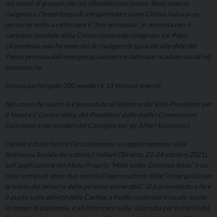
nei lavori di gruppo che nel dibattito conclusivo. Sono emerse
l’urgenza e l’importanza di intraprendere come Chiesa italiana un
percorso volto a rafforzare il “Noi ecclesiale”, in armonia con il
cammino sinodale della Chiesa universale disegnato dal Papa.
L’Assemblea non ha mancato di rivolgere lo sguardo alle sfide del
Paese, provato dall’emergenza sanitaria e dalle sue ricadute sociali ed
economiche.
Hanno partecipato 200 membri e 13 Vescovi emeriti.
Nel corso dei lavori si è proceduto all’elezione dei Vice Presidenti per
il Nord e il Centro Italia, dei Presidenti delle dodici Commissioni
Episcopali e dei membri del Consiglio per gli Affari Economici.
L’assise è stata inoltre l’occasione per un aggiornamento sulla
Settimana Sociale dei cattolici italiani (Taranto, 21-24 ottobre 2021),
sull’applicazione del Motu Proprio “Mitis Iudex Dominus Iesus” e sui
passi compiuti dopo due anni dall’approvazione delle “Linee guida per
la tutela dei minori e delle persone vulnerabili”. Si è provveduto a fare
il punto sulle attività della Caritas, a livello nazionale e locale, svolte
in tempo di pandemia, e ad informare sulla “Giornata per la carità del