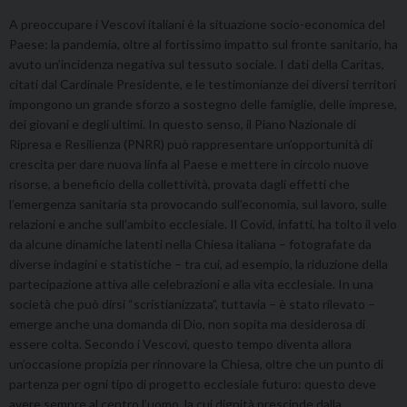
A preoccupare i Vescovi italiani è la situazione socio-economica del
Paese: la pandemia, oltre al fortissimo impatto sul fronte sanitario, ha
avuto un’incidenza negativa sul tessuto sociale. I dati della Caritas,
citati dal Cardinale Presidente, e le testimonianze dei diversi territori
impongono un grande sforzo a sostegno delle famiglie, delle imprese,
dei giovani e degli ultimi. In questo senso, il Piano Nazionale di
Ripresa e Resilienza (PNRR) può rappresentare un’opportunità di
crescita per dare nuova linfa al Paese e mettere in circolo nuove
risorse, a beneficio della collettività, provata dagli effetti che
l’emergenza sanitaria sta provocando sull’economia, sul lavoro, sulle
relazioni e anche sull’ambito ecclesiale. Il Covid, infatti, ha tolto il velo
da alcune dinamiche latenti nella Chiesa italiana – fotografate da
diverse indagini e statistiche – tra cui, ad esempio, la riduzione della
partecipazione attiva alle celebrazioni e alla vita ecclesiale. In una
società che può dirsi “scristianizzata”, tuttavia – è stato rilevato –
emerge anche una domanda di Dio, non sopita ma desiderosa di
essere colta. Secondo i Vescovi, questo tempo diventa allora
un’occasione propizia per rinnovare la Chiesa, oltre che un punto di
partenza per ogni tipo di progetto ecclesiale futuro: questo deve
avere sempre al centro l’uomo, la cui dignità prescinde dalla