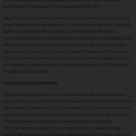
dell’Istituto Centrale per il sostentamento del clero.
Santi Patroni.
L’Assemblea Generale ha approvato la costituzione di
alcuni Santi Patroni: san Martino di Tours patrono del Volontariato in
Italia; san Giuseppe Moscati patrono dei medici, infermieri e
soccorritori del Sistema dell’Emergenza Territoriale 118 italiano, della
Medicina e Chirurgia di Emergenza nazionale; san Giovanni Bosco
patrono degli Ispettori del Lavoro; la Beata Vergine delle Grazie dal
Ponte di Porretta Terme patrona della Pallacanestro italiana. Dovrà
ora seguire la conferma della Congregazione per il Culto Divino e la
Disciplina dei Sacramenti.
Comunicazioni e informazioni
All’Assemblea Generale sono state condivise alcune informazioni.
a
Una prima ha riguardato la 49
Settimana Sociale dei Cattolici Italiani
che si terrà a Taranto dal 21 al 24 ottobre 2021, in presenza, pur con
numeri inferiori al previsto. L’appuntamento, verso il quale le Diocesi
s’incamminano con iniziative ed eventi promossi sulla base
dell
’Instrumentum Laboris
, avrà come focus la cura del pianeta, a
partire dall’analisi di alcune ferite emblematiche del Paese, come ad