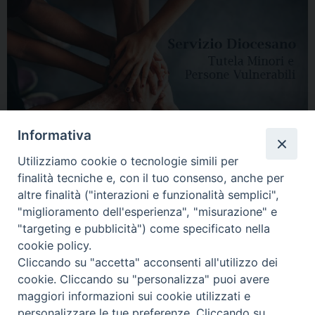
Informativa
Utilizziamo cookie o tecnologie simili per
finalità tecniche e, con il tuo consenso, anche per
altre finalità ("interazioni e funzionalità semplici",
"miglioramento dell'esperienza", "misurazione" e
"targeting e pubblicità") come specificato nella
HOME
DIOCESI
VESCOVO
CURIA VESCOVILE
NEWS
cookie policy.
Cliccando su "accetta" acconsenti all'utilizzo dei
APPUNTAMENTI
CONTATTI
SERVIZIO ANTENATI
cookie. Cliccando su "personalizza" puoi avere
maggiori informazioni sui cookie utilizzati e
Copyright © 2018 - 2021
Diocesi di Adria Rovigo.
All Rights Reserved.
personalizzare le tue preferenze. Cliccando su