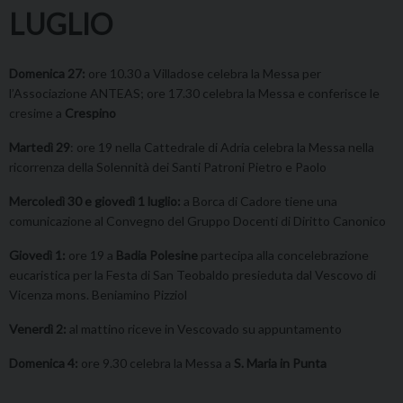
LUGLIO
Domenica 27:
ore 10.30 a Villadose celebra la Messa per
l’Associazione ANTEAS; ore 17.30 celebra la Messa e conferisce le
cresime a
Crespino
Martedì 29
: ore 19 nella Cattedrale di Adria celebra la Messa nella
ricorrenza della Solennità dei Santi Patroni Pietro e Paolo
Mercoledì 30 e giovedì 1 luglio:
a Borca di Cadore tiene una
comunicazione al Convegno del Gruppo Docenti di Diritto Canonico
Giovedì 1:
ore 19 a
Badia Polesine
partecipa alla concelebrazione
eucaristica per la Festa di San Teobaldo presieduta dal Vescovo di
Vicenza mons. Beniamino Pizziol
Venerdì 2:
al mattino riceve in Vescovado su appuntamento
Domenica 4:
ore 9.30 celebra la Messa a
S. Maria in Punta