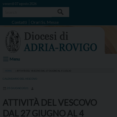
Skip
venerdì 07 agosto 2026
to
Search
content
Contatti
Orari Ss. Messe
Menu
HOME
»
ATTIVITÀ DEL VESCOVO DAL 27 GIUGNO AL 4 LUGLIO
CALENDARIO DEL VESCOVO
25 GIUGNO 2021
ATTIVITÀ DEL VESCOVO
DAL 27 GIUGNO AL 4