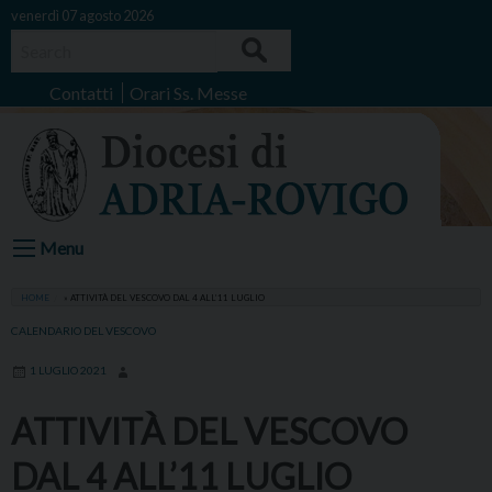
Skip
venerdì 07 agosto 2026
to
Search
content
Contatti
Orari Ss. Messe
Menu
HOME
»
ATTIVITÀ DEL VESCOVO DAL 4 ALL’11 LUGLIO
CALENDARIO DEL VESCOVO
1 LUGLIO 2021
ATTIVITÀ DEL VESCOVO
DAL 4 ALL’11 LUGLIO