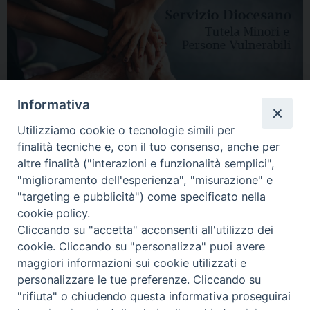
Informativa
Utilizziamo cookie o tecnologie simili per
finalità tecniche e, con il tuo consenso, anche per
altre finalità ("interazioni e funzionalità semplici",
"miglioramento dell'esperienza", "misurazione" e
"targeting e pubblicità") come specificato nella
HOME
DIOCESI
VESCOVO
CURIA VESCOVILE
NEWS
cookie policy.
Cliccando su "accetta" acconsenti all'utilizzo dei
APPUNTAMENTI
CONTATTI
SERVIZIO ANTENATI
cookie. Cliccando su "personalizza" puoi avere
maggiori informazioni sui cookie utilizzati e
Copyright © 2018 - 2021
Diocesi di Adria Rovigo.
All Rights Reserved.
personalizzare le tue preferenze. Cliccando su
"rifiuta" o chiudendo questa informativa proseguirai