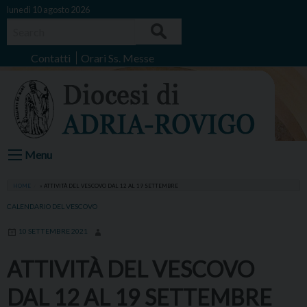
Skip
lunedì 10 agosto 2026
to
Search
content
Contatti
Orari Ss. Messe
Menu
HOME
»
ATTIVITÀ DEL VESCOVO DAL 12 AL 19 SETTEMBRE
CALENDARIO DEL VESCOVO
10 SETTEMBRE 2021
ATTIVITÀ DEL VESCOVO
DAL 12 AL 19 SETTEMBRE