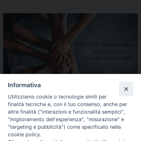
Informativa
Utilizziamo cookie o tecnologie simili per
finalità tecniche e, con il tuo consenso, anche per
altre finalità ("interazioni e funzionalità semplici",
"miglioramento dell'esperienza", "misurazione" e
"targeting e pubblicità") come specificato nella
HOME
DIOCESI
VESCOVO
CURIA VESCOVILE
NEWS
cookie policy.