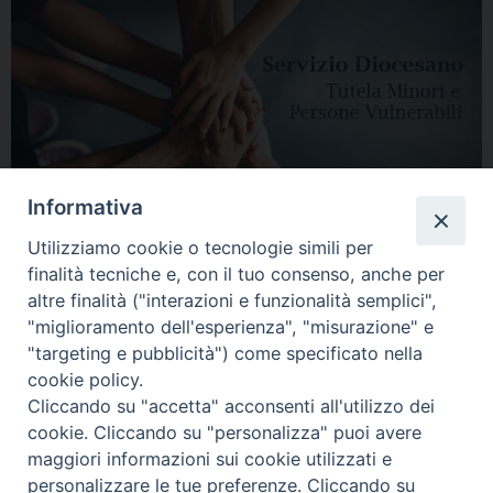
Informativa
Utilizziamo cookie o tecnologie simili per
finalità tecniche e, con il tuo consenso, anche per
altre finalità ("interazioni e funzionalità semplici",
"miglioramento dell'esperienza", "misurazione" e
"targeting e pubblicità") come specificato nella
HOME
DIOCESI
VESCOVO
CURIA VESCOVILE
NEWS
cookie policy.
Cliccando su "accetta" acconsenti all'utilizzo dei
APPUNTAMENTI
CONTATTI
SERVIZIO ANTENATI
cookie. Cliccando su "personalizza" puoi avere
maggiori informazioni sui cookie utilizzati e
Copyright © 2018 - 2021
Diocesi di Adria Rovigo.
All Rights Reserved.
personalizzare le tue preferenze. Cliccando su