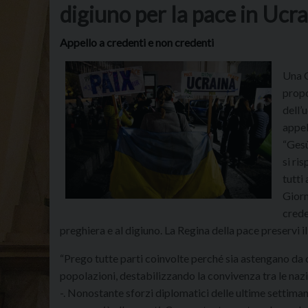
digiuno per la pace in Ucra
Appello a credenti e non credenti
Una G
propo
dell’
appel
“Gesù
si ri
tutti
Giorn
crede
preghiera e al digiuno. La Regina della pace preservi il
“Prego tutte parti coinvolte perché sia astengano da 
popolazioni, destabilizzando la convivenza tra le nazio
-. Nonostante sforzi diplomatici delle ultime settima