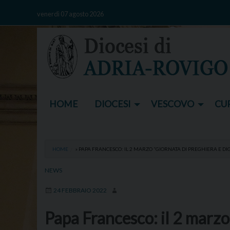
Skip
venerdì 07 agosto 2026
to
content
HOME
DIOCESI
VESCOVO
CUR
HOME
»
PAPA FRANCESCO: IL 2 MARZO “GIORNATA DI PREGHIERA E DI
NEWS
24 FEBBRAIO 2022
Papa Francesco: il 2 marzo