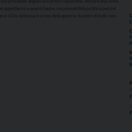
 sta provando angoscia e preoccupazione. Ancora una volta
rrei appellarmi a quanti hanno responsabilità politica perché
è il Dio della pace e non della guerra: il padre di tutti, non
O
E
O
P
I
I
B
0
2
P