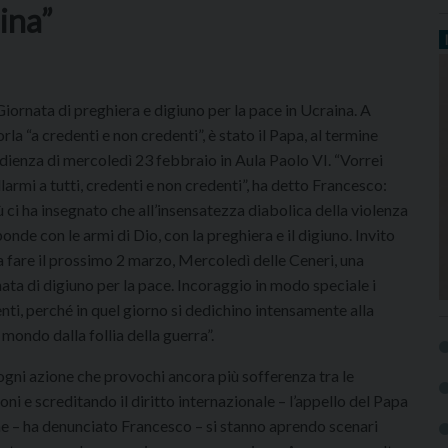
ina”
iornata di preghiera e digiuno per la pace in Ucraina. A
rla “a credenti e non credenti”, è stato il Papa, al termine
udienza di mercoledì 23 febbraio in Aula Paolo VI. “Vorrei
larmi a tutti, credenti e non credenti”, ha detto Francesco:
 ci ha insegnato che all’insensatezza diabolica della violenza
sponde con le armi di Dio, con la preghiera e il digiuno. Invito
 a fare il prossimo 2 marzo, Mercoledì delle Ceneri, una
ata di digiuno per la pace. Incoraggio in modo speciale i
nti, perché in quel giorno si dedichino intensamente alla
 mondo dalla follia della guerra”.
ogni azione che provochi ancora più sofferenza tra le
ni e screditando il diritto internazionale – l’appello del Papa
ne – ha denunciato Francesco – si stanno aprendo scenari