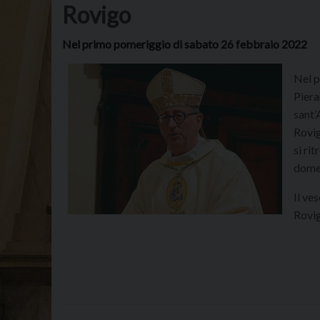
Rovigo
Nel primo pomeriggio di sabato 26 febbraio 2022
Nel p
Piera
sant’
Rovig
si ri
dome
Il ve
Rovig