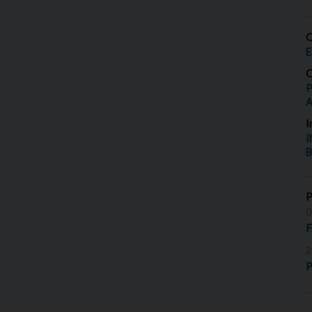
O
E
O
P
I
I
B
0
2
P