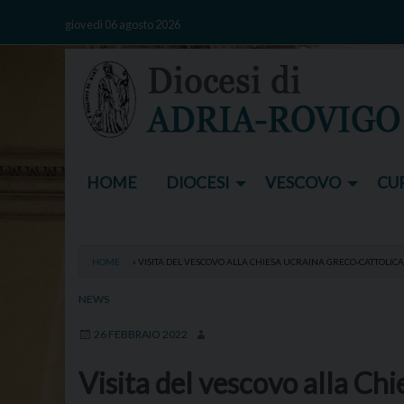
Skip
giovedì 06 agosto 2026
to
content
HOME
DIOCESI
VESCOVO
CUR
HOME
»
VISITA DEL VESCOVO ALLA CHIESA UCRAINA GRECO-CATTOLICA
NEWS
26 FEBBRAIO 2022
Visita del vescovo alla Chi