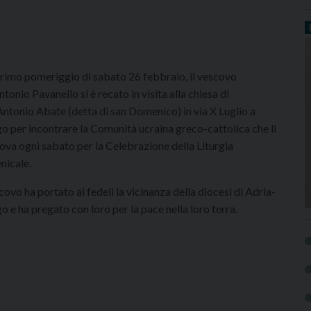
rimo pomeriggio di sabato 26 febbraio, il vescovo
ntonio Pavanello si è recato in visita alla chiesa di
Antonio Abate (detta di san Domenico) in via X Luglio a
o per incontrare la Comunità ucraina greco-cattolica che lì
trova ogni sabato per la Celebrazione della Liturgia
nicale.
scovo ha portato ai fedeli la vicinanza della diocesi di Adria-
o e ha pregato con loro per la pace nella loro terra.