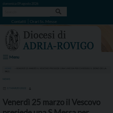
Skip
domenica 09 agosto 2026
to
Search
content
Contatti
Orari Ss. Messe
Menu
HOME
»
VENERDÌ 25 MARZO IL VESCOVO PRESIEDE UNA S.MESSA PER CHIEDERE IL DONO DELLA
PACE
NEWS
17 MARZO 2022
Venerdì 25 marzo il Vescovo
presiede una S.Messa per