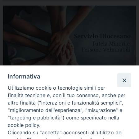
Informativa
Utilizziamo cookie o tecnologie simili per
finalità tecniche e, con il tuo consenso, anche per
altre finalità ("interazioni e funzionalità semplici",
"miglioramento dell'esperienza", "misurazione" e
"targeting e pubblicità") come specificato nella
HOME
DIOCESI
VESCOVO
CURIA VESCOVILE
NEWS
cookie policy.
Cliccando su "accetta" acconsenti all'utilizzo dei
APPUNTAMENTI
CONTATTI
SERVIZIO ANTENATI