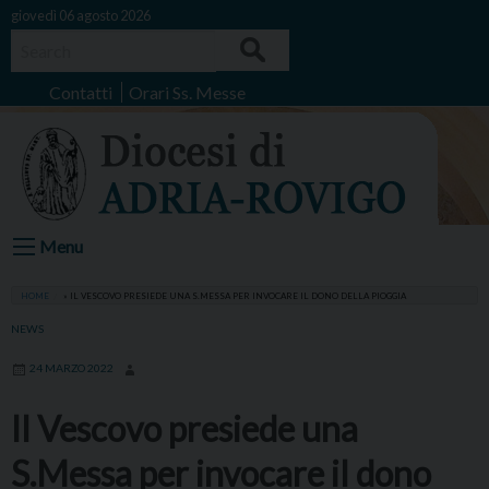
Skip
giovedì 06 agosto 2026
to
Search
content
Contatti
Orari Ss. Messe
Menu
HOME
»
IL VESCOVO PRESIEDE UNA S.MESSA PER INVOCARE IL DONO DELLA PIOGGIA
NEWS
24 MARZO 2022
Il Vescovo presiede una
S.Messa per invocare il dono