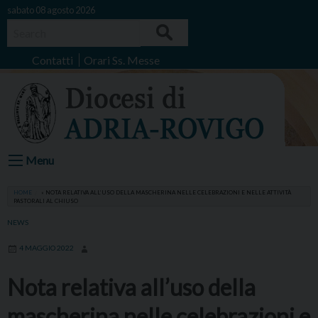
Skip
sabato 08 agosto 2026
to
Search
content
Contatti
Orari Ss. Messe
Menu
HOME
»
NOTA RELATIVA ALL’USO DELLA MASCHERINA NELLE CELEBRAZIONI E NELLE ATTIVITÀ
PASTORALI AL CHIUSO
NEWS
4 MAGGIO 2022
Nota relativa all’uso della
mascherina nelle celebrazioni e