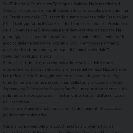
YouTube della Conferenza Episcopale Italiana. Nella mattinata, i
Vescovi procederanno poi all’elezione della terna relativa alla nomina
del Presidente della CEI, secondo quanto previsto dallo Statuto (art.
26, § 1), eleggeranno il Vice Presidente per l’area Sud e il Presidente
della Commissione Episcopale per il clero e la vita consacrata. Nel
pomeriggio, ci sarà un focus sul tema principale dell’Assemblea: “In
ascolto delle narrazioni del popolo di Dio. Il primo discernimento:
quali priorità stanno emergendo per il Cammino sinodale?”.
Seguiranno i gruppi sinodali.
Sono previsti, inoltre, una comunicazione sulle attività e sulle
proposte di contrasto agli abusi promosse dal Servizio Nazionale per
la tutela dei minori, un aggiornamento circa l’adeguamento degli
Orientamenti e norme per i seminari della CEI alla luce della
Ratio
fundamentalis institutionis sacerdotalis
e un approfondimento sulla
definizione del percorso sui ministeri del lettorato, dell’accolitato e
del catechista.
All’ordine del giorno anche una serie di adempimenti di carattere
giuridico-amministrativo.
Venerdì 27 maggio, alle ore 13.30, nella Sala Giovanni Paolo II
dell’Istituto Maria Santissima Bambina (Via Paolo VI, 21) si terrà la