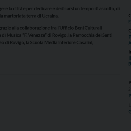
re la città e per dedicare e dedicarsi un tempo di ascolto, di
O
la martoriata terra di Ucraina.
E
razie alla collaborazione tra l’Ufficio Beni Culturali
O
e di Musica “F. Venezze” di Rovigo, la Parrocchia dei Santi
P
o di Rovigo, la Scuola Media inferiore Casalini,
I
I
B
2
P
1
G