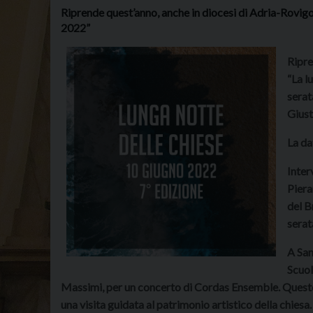
Riprende quest’anno, anche in diocesi di Adria-Rovigo, 
2022”
Ripre
“La l
serat
Giust
La da
Inter
Piera
del B
serat
A San
Scuol
Massimi, per un concerto di Cordas Ensemble. Questo
una visita guidata al patrimonio artistico della chiesa