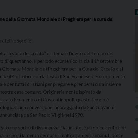
ne della Giornata Mondiale di Preghiera per la cura del
ratelli e sorelle!
lta la voce del creato” è il tema e l’invito del Tempo del
o di quest’anno. Il periodo ecumenico inizia il 1° settembre
a Giornata Mondiale di Preghiera per la Cura del Creato e si
ude il 4 ottobre con la festa di San Francesco. È un momento
ale per tutti i cristiani per pregare e prendersi cura insieme
 nostra casa comune. Originariamente ispirato dal
arcato Ecumenico di Costantinopoli, questo tempo è
cologica”, una conversione incoraggiata da San Giovanni
eannunciata da San Paolo VI già nel 1970.
eato una sorta di dissonanza. Da un lato, è un dolce canto che
maro che si lamenta dei nostri maltrattamenti umani. Il dolce