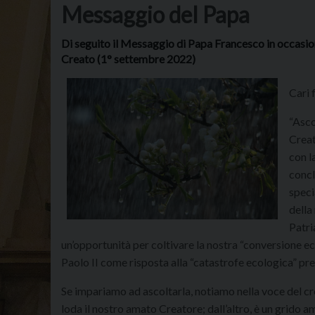
Messaggio del Papa
Di seguito il Messaggio di Papa Francesco in occasio
Creato (1° settembre 2022)
Cari f
“Asco
Creat
con l
concl
speci
della
Patri
un’opportunità per coltivare la nostra “conversione e
Paolo II come risposta alla “catastrofe ecologica” pr
Se impariamo ad ascoltarla, notiamo nella voce del cr
loda il nostro amato Creatore; dall’altro, è un grido a