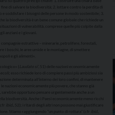
rsi su quattro principi chiave: 1. costruire una chiara base
ine di salvare la biodiversità; 2. lottare contro la perdita di
o e soddisfare i bisogni delle persone in modo sostenibile; 3.
 che la biodiversità è un bene comune globale che richiede un
ituazioni di vulnerabilità, comprese quelle più colpite dalla
li anziani e i giovani.
i compagnie estrattive – minerarie, petrolifere, forestali,
re i boschi, le aree umide e le montagne, di smettere
popoli e gli alimenti».
ecologico» (
Laudato si’
, 51) delle nazioni economicamente
 secoli; esso richiede loro di compiere passi più ambiziosi sia
zione determinata all’interno dei loro confini, di mantenere
r le nazioni economicamente più povere, che stanno già
tre, sarebbe opportuno pensare urgentemente anche a un
della biodiversità. Anche i Paesi economicamente meno ricchi
(cfr
ibid.
, 52); i ritardi degli altri non possono mai giustificare
isione. Stiamo raggiungendo “un punto di rottura” (cfr
ibid.
,