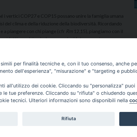
é i vertici COP27 e COP15 possano unire la famiglia umana
si del clima e della riduzione della biodiversità. Ricordando
e e a piangere con chi piange (cfr
Rm
12,15), piangiamo con il
n i fatti, perché noi e le generazioni future possiamo ancora
ature.
oria della B.V. Maria del Monte Carmelo
imili per finalità tecniche e, con il tuo consenso, anche per 
amento dell'esperienza", "misurazione" e "targeting e pubbli
i all'utilizzo dei cookie. Cliccando su "personalizza" puoi
re le tue preferenze. Cliccando su "rifiuta" o chiudendo que
okie tecnici. Ulteriori informazioni sono disponibili nella
coo
CURIA VESCOVILE
NEWS
APPUNTAMENTI
C
Rifiuta
Copyright © 2018 - 2021
Diocesi di Adria Rovigo.
All Rights Reserved.