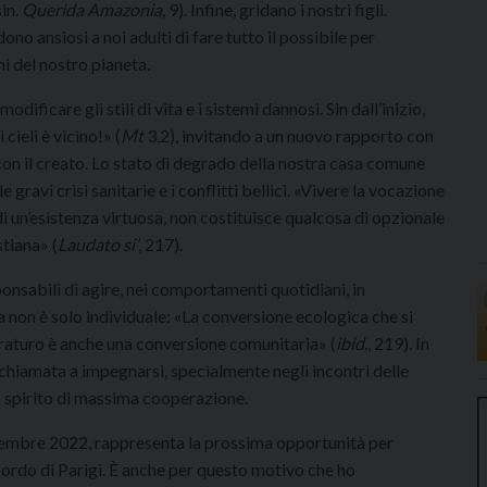
sin.
Querida Amazonia
, 9). Infine, gridano i nostri figli.
o ansiosi a noi adulti di fare tutto il possibile per
mi del nostro pianeta.
icare gli stili di vita e i sistemi dannosi. Sin dall’inizio,
cieli è vicino!» (
Mt
3,2), invitando a un nuovo rapporto con
 con il creato. Lo stato di degrado della nostra casa comune
e gravi crisi sanitarie e i conflitti bellici. «Vivere la vocazione
di un’esistenza virtuosa, non costituisce qualcosa di opzionale
tiana» (
Laudato si’
, 217).
nsabili di agire, nei comportamenti quotidiani, in
non è solo individuale: «La conversione ecologica che si
aturo è anche una conversione comunitaria» (
ibid.
, 219). In
 chiamata a impegnarsi, specialmente negli incontri delle
n spirito di massima cooperazione.
novembre 2022, rappresenta la prossima opportunità per
cordo di Parigi. È anche per questo motivo che ho