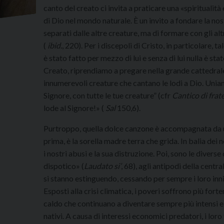
canto del creato ci invita a praticare una «spiritualità
di Dio nel mondo naturale. È un invito a fondare la no
separati dalle altre creature, ma di formare con gli a
(
ibid.
, 220). Per i discepoli di Cristo, in particolare,
è stato fatto per mezzo di lui e senza di lui nulla è stat
Creato, riprendiamo a pregare nella grande cattedral
innumerevoli creature che cantano le lodi a Dio. Uniam
Signore, con tutte le tue creature” (cfr
Cantico di frat
lode al Signore!» (
Sal
150,6).
Purtroppo, quella dolce canzone è accompagnata da u
prima, è la sorella madre terra che grida. In balia dei
i nostri abusi e la sua distruzione. Poi, sono le diver
dispotico» (
Laudato si’
, 68), agli antipodi della centr
si stanno estinguendo, cessando per sempre i loro inni 
Esposti alla crisi climatica, i poveri soffrono più fort
caldo che continuano a diventare sempre più intensi e f
nativi. A causa di interessi economici predatori, i loro