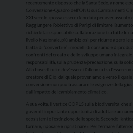
recentemente disposto che la Santa Sede, a nome e per 
Convenzione-Quadro dell’ONU sui Cambiamenti Climatic
XXI secolo «possa essere ricordata per aver assunto c
Raggiungere l’obiettivo di Parigi di limitare l’aumen
richiede la responsabile collaborazione tra tutte le na
livello Nazionale, più ambiziosi, per ridurre a zero le 
tratta di “convertire” i modelli di consumo e di produzio
confronti del creato e dello sviluppo umano integrale d
responsabilità, sulla prudenza/precauzione, sulla solida
Alla base di tutto dev’esserci l’alleanza tra l’essere 
creatore di Dio, dal quale proveniamo e verso il qual
conversione non può trascurare le esigenze della gius
dall’impatto del cambiamento climatico.
A sua volta, il vertice COP15 sulla biodiversità, che s
governi l’importante opportunità di adottare un nuovo
ecosistemi e l’estinzione delle specie. Secondo l’anti
tornare, riposare e ripristinare». Per fermare l’ulterior