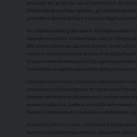
lanciando
«
un grido che sale al cielo
»
(Esort. Ap. post
Minacciati da un miope egoismo, gli adolescenti chiedon
prevenire o almeno limitare il collasso degli ecosiste
Ascoltando queste grida amare, dobbiamo pentirci e modif
l’appello evangelico «Convertitevi, perché il Regno dei 
Dio, implica anche un rapporto diverso con gli altri e
merita la stessa attenzione di altre sfide globali quali l
di essere custodi dell’opera di Dio è parte essenziale 
e nemmeno un aspetto secondario dell’esperienza cris
Come persone di fede, ci sentiamo ulteriormente respo
consonanza con tale esigenza di conversione. Ma essa 
richiede per creare un dinamismo di cambiamento dur
questa prospettiva, anche la comunità delle nazioni è
Nazioni Unite dedicati alla questione ambientale, co
Il vertice COP27 sul clima, che si terrà in Egitto a 
favorire tutti insieme una efficace attuazione dell’Ac