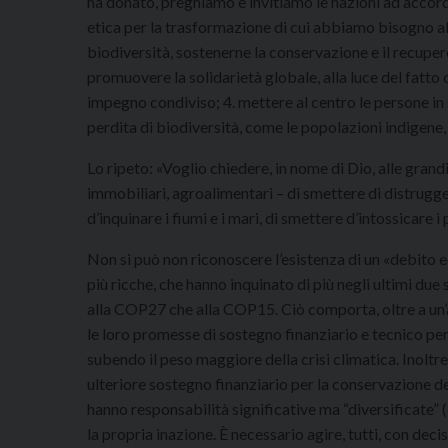
ha donato, preghiamo e invitiamo le nazioni ad accorda
etica per la trasformazione di cui abbiamo bisogno al f
biodiversità, sostenerne la conservazione e il recuper
promuovere la solidarietà globale, alla luce del fatto
impegno condiviso; 4. mettere al centro le persone in s
perdita di biodiversità, come le popolazioni indigene, g
Lo ripeto: «Voglio chiedere, in nome di Dio, alle grand
immobiliari, agroalimentari – di smettere di distrugge
d’inquinare i fiumi e i mari, di smettere d’intossicare i 
Non si può non riconoscere l’esistenza di un «debito 
più ricche, che hanno inquinato di più negli ultimi due
alla COP27 che alla COP15. Ciò comporta, oltre a un’a
le loro promesse di sostegno finanziario e tecnico pe
subendo il peso maggiore della crisi climatica. Inol
ulteriore sostegno finanziario per la conservazione 
hanno responsabilità significative ma “diversificate” 
la propria inazione. È necessario agire, tutti, con dec