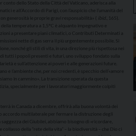
conto dello Stato della Città del Vaticano, aderisca alla
i e all’Accordo di Parigi, con l’auspicio che l’umanità del
on generosità le proprie gravi responsabilità» (
ibid.
, 165).
to della temperatura a 1,5°C è alquanto impegnativo e
zioni a presentare piani climatici, o Contributi Determinati a
emissioni nette di gas serra il più urgentemente possibile. Si
ne, nonché gli stili di vita, in una direzione più rispettosa nei
i tutti i popoli presenti e futuri, uno sviluppo fondato sulla
rietà e sull’attenzione ai poveri e alle generazioni future.
umano e l’ambiente che, per noi credenti, è specchio dell’«amore
e siamo in cammino». La transizione operata da questa
tizia, specialmente per i lavoratori maggiormente colpiti
i terrà in Canada a dicembre, offrirà alla buona volontà dei
 accordo multilaterale per fermare la distruzione degli
ca saggezza dei Giubilei, abbiamo bisogno di «ricordare,
e collasso della “rete della vita” – la biodiversità – che Dio ci