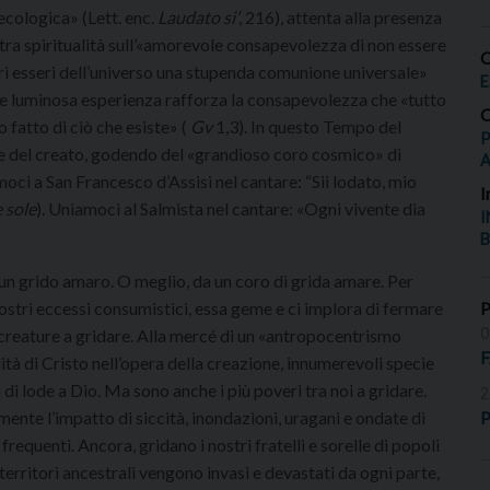
 ecologica» (Lett. enc.
Laudato si’
, 216), attenta alla presenza
stra spiritualità sull’«amorevole consapevolezza di non essere
O
ltri esseri dell’universo una stupenda comunione universale»
E
 tale luminosa esperienza rafforza la consapevolezza che «tutto
O
o fatto di ciò che esiste» (
Gv
1,3). In questo Tempo del
P
e del creato, godendo del «grandioso coro cosmico» di
oci a San Francesco d’Assisi nel cantare: “Sii lodato, mio
I
e sole
). Uniamoci al Salmista nel cantare: «Ogni vivente dia
I
B
n grido amaro. O meglio, da un coro di grida amare. Per
 nostri eccessi consumistici, essa geme e ci implora di fermare
0
se creature a gridare. Alla mercé di un «antropocentrismo
alità di Cristo nell’opera della creazione, innumerevoli specie
di lode a Dio. Ma sono anche i più poveri tra noi a gridare.
2
emente l’impatto di siccità, inondazioni, uragani e ondate di
P
requenti. Ancora, gridano i nostri fratelli e sorelle di popoli
 territori ancestrali vengono invasi e devastati da ogni parte,