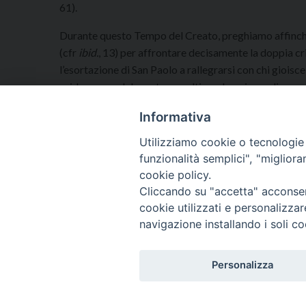
61).
Durante questo Tempo del Creato, preghiamo affinch
(cfr
ibid.
, 13) per affrontare decisamente la doppia cri
l’esortazione di San Paolo a rallegrarsi con chi gioisc
grido amaro del creato, ascoltiamolo e rispondiamo co
gioire con il dolce canto di vita e di speranza delle cre
Informativa
Roma, San Giovanni in Laterano, 16 luglio 2022, Mem
Utilizziamo cookie o tecnologie s
funzionalità semplici", "miglior
cookie policy.
Cliccando su "accetta" acconsent
cookie utilizzati e personalizza
navigazione installando i soli co
HOME
DIOCESI
VESCOVO
Personalizza