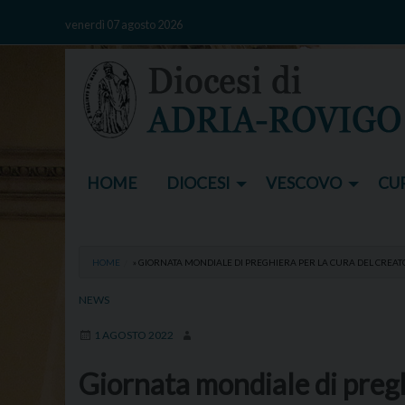
Skip
venerdì 07 agosto 2026
to
content
HOME
DIOCESI
VESCOVO
CUR
HOME
»
GIORNATA MONDIALE DI PREGHIERA PER LA CURA DEL CREATO
NEWS
1 AGOSTO 2022
Giornata mondiale di preghi