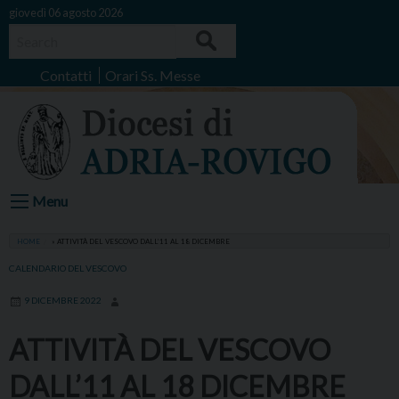
Skip
giovedì 06 agosto 2026
to
Search
content
Contatti
Orari Ss. Messe
Menu
HOME
»
ATTIVITÀ DEL VESCOVO DALL’11 AL 18 DICEMBRE
CALENDARIO DEL VESCOVO
9 DICEMBRE 2022
ATTIVITÀ DEL VESCOVO
DALL’11 AL 18 DICEMBRE