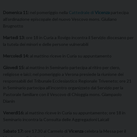
Domenica 11:
nel pomeriggio nella
Cattedrale di
Vicenza
partecipa
all’ordinazione episcopale del nuovo Vescovo mons. Giuliano
Brugnotto
Martedì 13:
ore 18 in Curia a Rovigo incontra il Servizio diocesano per
la tutela dei minori e delle persone vulnerabili
Mercoledì 14:
al mattino riceve in Curia su appuntamento
Giovedì 15:
al mattino in Seminario partecipa al ritiro per clero,
religiose e laici; nel pomeriggio a Verona presiede la riunione dei
responsabili del Tribunale Ecclesiastico Regionale Triveneto; ore 21
in Seminario partecipa all’incontro organizzato dal Servizio per la
Pastorale familiare con il Vescovo di Chioggia mons. Giampaolo
Dianin
Venerdì16:
al mattino riceve in Curia su appuntamento; ore 18 in
Seminario incontra la Consulta delle Aggregazioni Laicali
Sabato 17:
ore 17.30 al Carmelo di
Vicenza
celebra la Messa per il