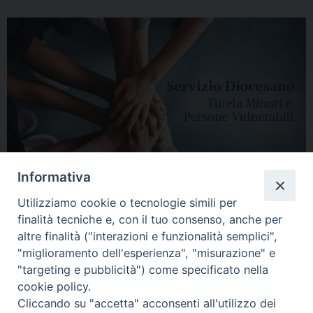
Informativa
Utilizziamo cookie o tecnologie simili per
finalità tecniche e, con il tuo consenso, anche per
altre finalità ("interazioni e funzionalità semplici",
"miglioramento dell'esperienza", "misurazione" e
"targeting e pubblicità") come specificato nella
HOME
DIOCESI
VESCOVO
CURIA VESCOVILE
NEWS
cookie policy.
Cliccando su "accetta" acconsenti all'utilizzo dei
APPUNTAMENTI
CONTATTI
SERVIZIO ANTENATI