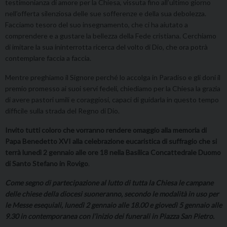
testimonianza di amore per la Chiesa, vissuta fino all’ultimo giorno
nell’offerta silenziosa delle sue sofferenze e della sua debolezza.
Facciamo tesoro del suo insegnamento, che ci ha aiutato a
comprendere e a gustare la bellezza della Fede cristiana. Cerchiamo
di imitare la sua ininterrotta ricerca del volto di Dio, che ora potrà
contemplare faccia a faccia.
Mentre preghiamo il Signore perché lo accolga in Paradiso e gli doni il
premio promesso ai suoi servi fedeli, chiediamo per la Chiesa la grazia
di avere pastori umili e coraggiosi, capaci di guidarla in questo tempo
difficile sulla strada del Regno di Dio.
Invito tutti coloro che vorranno rendere omaggio alla memoria di
Papa Benedetto XVI alla celebrazione eucaristica di suffragio che si
terrà lunedì 2 gennaio alle ore 18 nella Basilica Concattedrale Duomo
di Santo Stefano in Rovigo
.
Come segno di partecipazione al lutto di tutta la Chiesa le campane
delle chiese della diocesi suoneranno, secondo le modalità in uso per
le Messe esequiali, lunedì 2 gennaio alle 18.00 e giovedì 5 gennaio alle
9.30 in contemporanea con l’inizio dei funerali in Piazza San Pietro.