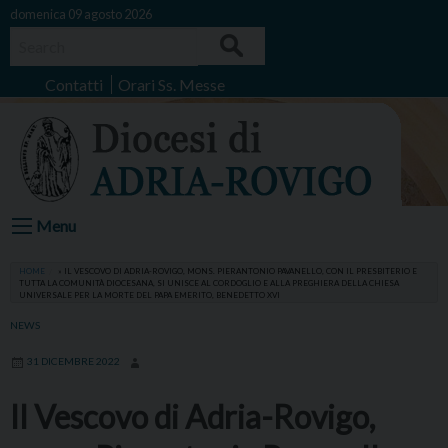
Skip
domenica 09 agosto 2026
to
Search
content
Contatti
Orari Ss. Messe
Menu
HOME
»
IL VESCOVO DI ADRIA-ROVIGO, MONS. PIERANTONIO PAVANELLO, CON IL PRESBITERIO E
TUTTA LA COMUNITÀ DIOCESANA, SI UNISCE AL CORDOGLIO E ALLA PREGHIERA DELLA CHIESA
UNIVERSALE PER LA MORTE DEL PAPA EMERITO, BENEDETTO XVI
NEWS
31 DICEMBRE 2022
Il Vescovo di Adria-Rovigo,