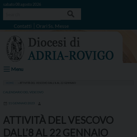
Skip
sabato 08 agosto 2026
to
Search
content
Contatti
Orari Ss. Messe
Menu
HOME
»
ATTIVITÀ DEL VESCOVO DALL’8 AL 22 GENNAIO
CALENDARIO DEL VESCOVO
11 GENNAIO 2023
ATTIVITÀ DEL VESCOVO
DALL’8 AL 22 GENNAIO