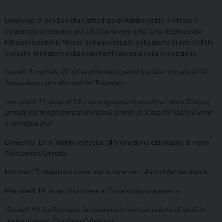
Domenica 8: ore 16 nella Cattedrale di
Adria
celebra la Messa e
conferisce le cresime; ore 18.30 a Rovigo nella Casa Regina delle
Missioni celebra la Messa nell’anniversario della morte di don Achille
Corsato, fondatore della Famiglia Missionaria della Redenzione
Lunedì 9-martedì 10: a Cavallino (Ve), partecipa alla “due giorni” di
formazione con i Vescovi del Triveneto
mercoledì 11-venerdì 13: con un gruppo di presbiteri della Diocesi,
prende parte agli esercizi spirituali, presso la “Casa del Sacro Cuore”
a Torreglia (Pd)
Domenica 15: a
Torino
partecipa all’ordinazione episcopale di mons.
Alessandro Giraudo
Martedì 17: al mattino tiene una lezione per i diaconi del Seminario
Mercoledì 18: al mattino riceve in Curia su appuntamento
Giovedì 19: è a Roma per la presentazione di un volume di studi in
onore di mons. Giordano Caberletti