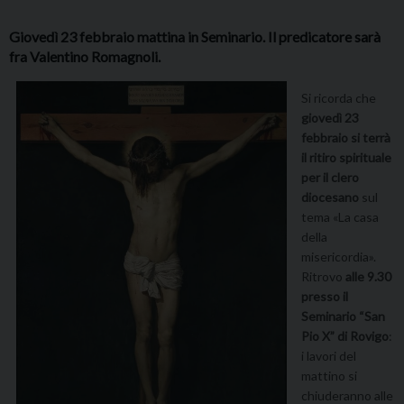
Giovedì 23 febbraio mattina in Seminario. Il predicatore sarà
fra Valentino Romagnoli.
Si ricorda che
giovedì 23
febbraio si terrà
il ritiro spirituale
per il clero
diocesano
sul
tema «La casa
della
misericordia».
Ritrovo
alle 9.30
presso il
Seminario “San
Pio X” di Rovigo
:
i lavori del
mattino si
chiuderanno alle