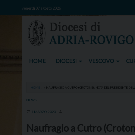
Skip
venerdì 07 agosto 2026
to
content
HOME
DIOCESI
VESCOVO
CUR
HOME
»
NAUFRAGIO A CUTRO (CROTONE): NOTA DEL PRESIDENTE DELL
NEWS
1 MARZO 2023
Naufragio a Cutro (Crotone