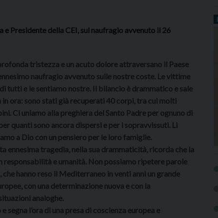
e Presidente della CEI, sul naufragio avvenuto il 26
rofonda tristezza e un acuto dolore attraversano il Paese
’ennesimo naufragio avvenuto sulle nostre coste. Le vittime
di tutti e le sentiamo nostre. Il bilancio è drammatico e sale
a in ora: sono stati già recuperati 40 corpi, tra cui molti
ni. Ci uniamo alla preghiera del Santo Padre per ognuno di
 per quanti sono ancora dispersi e per i sopravvissuti. Li
iamo a Dio con un pensiero per le loro famiglie.
a ennesima tragedia, nella sua drammaticità, ricorda che la
con responsabilità e umanità. Non possiamo ripetere parole
, che hanno reso il Mediterraneo in venti anni un grande
europee, con una determinazione nuova e con la
situazioni analoghe.
o e segna l’ora di una presa di coscienza europea e