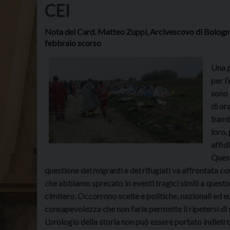
CEI
Nota del Card. Matteo Zuppi, Arcivescovo di Bologna 
febbraio scorso
Una p
per l
sono 
di or
bambi
loro,
affid
Quest
questione dei migranti e dei rifugiati va affrontata 
che abbiamo sprecato in eventi tragici simili a questo
cimitero. Occorrono scelte e politiche, nazionali ed 
consapevolezza che non farle permette il ripetersi di 
L’orologio della storia non può essere portato indietr