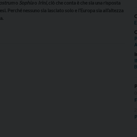
ostrum
o
Sophia
o
Irini
, ciò che conta è che sia una risposta
aesi. Perché nessuno sia lasciato solo e l’Europa sia all’altezza
O
a.
E
O
P
I
I
B
0
2
P