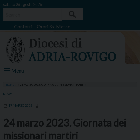
Skip
sabato 08 agosto 2026
to
Search
content
Contatti
Orari Ss. Messe
Menu
HOME
»
24 MARZO 2023. GIORNATA DEI MISSIONARI MARTIRI
NEWS
17 MARZO 2023
24 marzo 2023. Giornata dei
missionari martiri