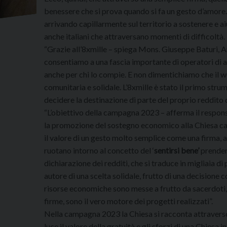
benessere che si prova quando si fa un gesto d’amore.
arrivando capillarmente sul territorio a sostenere e a
anche italiani che attraversano momenti di difficoltà.
“Grazie all’8xmille – spiega Mons. Giuseppe Baturi, A
consentiamo a una fascia importante di operatori di aiut
anche per chi lo compie. E non dimentichiamo che il we
comunitaria e solidale. L’8xmille è stato il primo str
decidere la destinazione di parte del proprio reddito de
“L’obiettivo della campagna 2023 – afferma il respons
la promozione del sostegno economico alla Chiesa ca
il valore di un gesto molto semplice come una firma, ab
ruotano intorno al concetto del ‘
sentirsi bene’
prendend
dichiarazione dei redditi, che si traduce in migliaia 
autore di una scelta solidale, frutto di una decisione c
risorse economiche sono messe a frutto da sacerdoti, s
firme, sono il vero motore dei progetti realizzati”.
Nella campagna 2023 la Chiesa si racconta attraverso 
luce il valore della gratuità e gli sforzi di una Chiesa