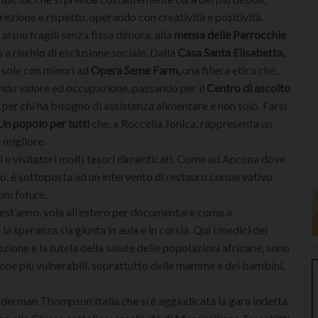
ezione e rispetto, operando con creatività e positività.
ai più fragili senza fissa dimora, alla
mensa delle Parrocchie
 a rischio di esclusione sociale. Dalla
Casa Santa Elisabetta,
 sole con minori ad
Opera Seme Farm,
una filiera etica che,
ando valore ed occupazione, passando per il
Centro di ascolto
 per chi ha bisogno di assistenza alimentare e non solo. Farsi
Un popolo per tutti
che, a Roccella Jonica, rappresenta un
o migliore.
eli e visitatori molti tesori dimenticati. Come ad Ancona dove
o, è sottoposta ad un intervento di restauro conservativo
ni future.
uest’anno, vola all’estero per documentare come a
 la speranza sia giunta in aula e in corsia. Qui i medici del
ione e la tutela della salute delle popolazioni africane, sono
sone più vulnerabili, soprattutto delle mamme e dei bambini,
derman Thompson Italia che si è aggiudicata la gara indetta