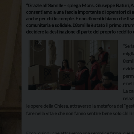
“Grazie all’8xmille – spiega Mons. Giuseppe Baturi, A
consentiamo a una fascia importante di operatori di aiut
anche per chi lo compie. E non dimentichiamo che il we
comunitaria e solidale. L’8xmille è stato il primo str
decidere la destinazione di parte del proprio reddito d
“Se f
migli
8xmil
evide
perme
e nei 
La ca
relaz
le opere della Chiesa, attraverso la metafora dei “gest
fare nella vita e che non fanno sentire bene solo chi li
Ecco, quindi, che attraverso una semplice firma, quella