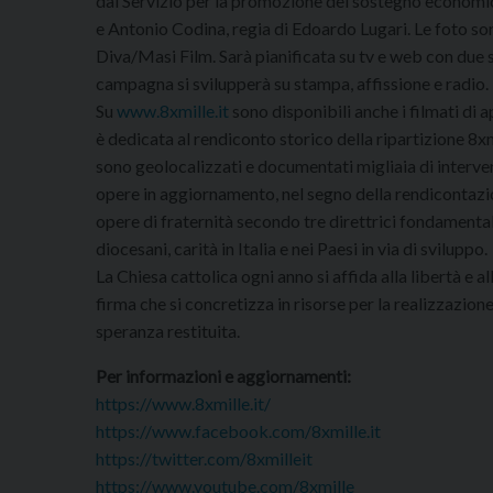
dal Servizio per la promozione del sostegno economico
e Antonio Codina, regia di Edoardo Lugari. Le foto so
Diva/Masi Film. Sarà pianificata su tv e web con due sp
campagna si svilupperà su stampa, affissione e radio.
Su
www.8xmille.it
sono disponibili anche i filmati di
è dedicata al rendiconto storico della ripartizione 8x
sono geolocalizzati e documentati migliaia di intervent
opere in aggiornamento, nel segno della rendicontazio
opere di fraternità secondo tre direttrici fondamental
diocesani, carità in Italia e nei Paesi in via di sviluppo.
La Chiesa cattolica ogni anno si affida alla libertà e a
firma che si concretizza in risorse per la realizzazion
speranza restituita.
Per informazioni e aggiornamenti:
https://www.8xmille.it/
https://www.facebook.com/8xmille.it
https://twitter.com/8xmilleit
https://www.youtube.com/8xmille