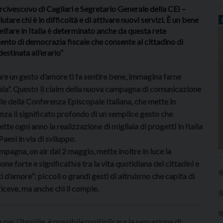
rcivescovo di Cagliari e Segretario Generale della CEI –
are chi è in difficoltà e di attivare nuovi servizi. È un bene
lfare in Italia è determinato anche da questa rete
umento di democrazia fiscale che consente al cittadino di
estinata all’erario”
are un gesto d’amore ti fa sentire bene, immagina farne
aia”. Questo il claim della nuova campagna di comunicazione
le della Conferenza Episcopale Italiana, che mette in
nza il significato profondo di un semplice gesto che
tte ogni anno la realizzazione di migliaia di progetti in Italia
Paesi in via di sviluppo.
mpagna, on air dal 2 maggio, mette inoltre in luce la
ione forte e significativa tra la vita quotidiana dei cittadini e
i d’amore”: piccoli o grandi gesti di altruismo che capita di
 riceve, ma anche chi li compie.
 per l’8xmille, è possibile moltiplicare la sensazione di