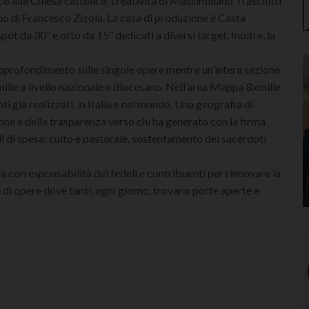
 alla Chiesa cattolica: creatività di Massimiliano Traschitti
no di Francesco Zizola. La casa di produzione è Casta
ot da 30” e otto da 15” dedicati a diversi target, Inoltre, la
 approfondimento sulle singole opere mentre un’intera sezione
mille a livello nazionale e diocesano. Nell’area Mappa 8xmille
i già realizzati, in Italia e nel mondo. Una geografia di
ne e della trasparenza verso chi ha generato con la firma
i di spesa: culto e pastorale, sostentamento dei sacerdoti
lla corresponsabilità dei fedeli e contribuenti per rinnovare la
e di opere dove tanti, ogni giorno, trovano porte aperte e