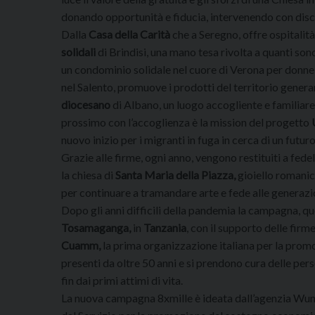
donando opportunità e fiducia, intervenendo con discr
Dalla
Casa della Carità
che a Seregno, offre ospitalità 
solidali
di Brindisi, una mano tesa rivolta a quanti sono
un condominio solidale nel cuore di Verona per donne
nel Salento, promuove i prodotti del territorio gener
diocesano
di Albano, un luogo accogliente e familiare
prossimo con l’accoglienza è la mission del progetto
nuovo inizio per i migranti in fuga in cerca di un futur
Grazie alle firme, ogni anno, vengono restituiti a fed
la chiesa di
Santa Maria della Piazza,
gioiello romanic
per continuare a tramandare arte e fede alle generazio
Dopo gli anni difficili della pandemia la campagna, q
Tosamaganga,
in
Tanzania
, con il supporto delle firme
Cuamm,
la prima organizzazione italiana per la promoz
presenti da oltre 50 anni e si prendono cura delle per
fin dai primi attimi di vita.
La nuova campagna 8xmille è ideata dall’agenzia Wun