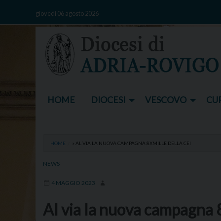
Skip
giovedì 06 agosto 2026
to
content
HOME
DIOCESI
VESCOVO
CUR
HOME
»
AL VIA LA NUOVA CAMPAGNA 8XMILLE DELLA CEI
NEWS
4 MAGGIO 2023
Al via la nuova campagna 8