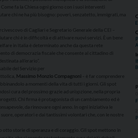
 Come fa la Chiesa ogni giorno con i suoi interventi
iutare chi ne ha più bisogno: poveri, senzatetto, immigrati, ma
O
E
rcivescovo di Cagliari e Segretario Generale della CEI –
O
are chi è in difficoltà e di attivare nuovi servizi. È un bene
P
lfare in Italia è determinato anche da questa rete
umento di democrazia fiscale che consente al cittadino di
I
stinata all’erario”.
I
B
abile del Servizio per
ttolica,
Massimo Monzio Compagnoni
– è far comprendere
binandolo a momenti della vita di tutti i giorni. Gli spot
osi cura del prossimo grazie ad un’opzione, nella propria
0
di progetti. Chi firma è protagonista di un cambiamento ed è
onsapevole, da rinnovare ogni anno. In ogni iniziativa le
2
uore, operatori e dai tantissimi volontari che, con le nostre
P
otto storie di speranza e di coraggio. Gli spot mettono in
 in uscita, che si prende costantemente cura dei più deboli,