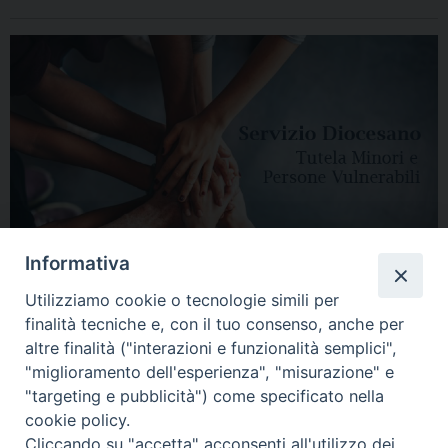
Informativa
Utilizziamo cookie o tecnologie simili per
finalità tecniche e, con il tuo consenso, anche per
altre finalità ("interazioni e funzionalità semplici",
"miglioramento dell'esperienza", "misurazione" e
"targeting e pubblicità") come specificato nella
HOME
DIOCESI
VESCOVO
CURIA VESCOVILE
NEWS
cookie policy.
Cliccando su "accetta" acconsenti all'utilizzo dei