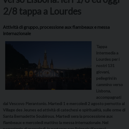
2/8 tappa a Lourdes
Attività di gruppo, processione aux flambeaux e messa
internazionale
Tappa
intermedia a
Lourdes per i
nostri 131
giovani,
pellegrini in
cammino verso
Lisbona,
accompagnati
dal Vescovo Pierantonio. Martedì 1 e mercoledì 2 agosto pernotto al
Village des Jeunes ed attività di catechesi e spiritualità, sulle orme di
Santa Bernadette Soubirous. Martedì sera la processione aux
flambeaux e mercoledì mattino la messa internazionale. Nel
pomeriggio di mercoledì, la partenza per Palencia (Spagna)