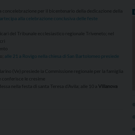
a concelebrazione per il bicentenario della dedicazione della
rtecipa alla celebrazione conclusiva delle feste
vicari del Tribunale ecclesiastico regionale Triveneto; nel
cri
ento
to;
alle 21 a Rovigo nella chiesa di San Bartolomeo presiede
elarino (Ve) presiede la Commissione regionale per la famiglia
e conferisce le cresime
essa nella festa di santa Teresa d’Avila; alle 10 a
Villanova