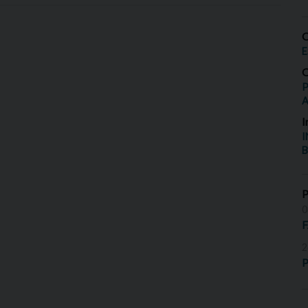
O
E
O
P
I
I
B
0
2
P