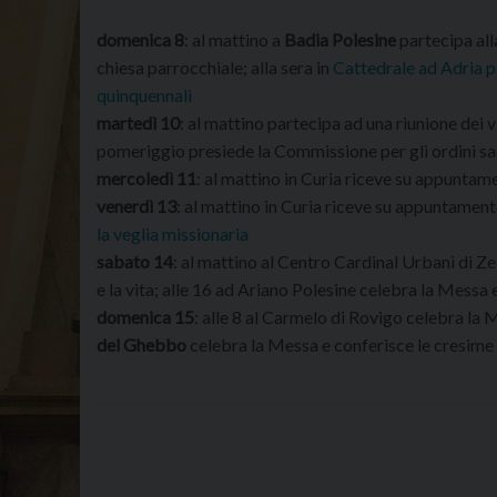
domenica 8
: al mattino a
Badia Polesine
partecipa all
chiesa parrocchiale; alla sera in
Cattedrale ad Adria pa
quinquennali
martedì 10
: al mattino partecipa ad una riunione dei 
pomeriggio presiede la Commissione per gli ordini sa
mercoledì 11
: al mattino in Curia riceve su appuntam
venerdì 13
: al mattino in Curia riceve su appuntamen
la veglia missionaria
sabato 14
: al mattino al Centro Cardinal Urbani di Z
e la vita; alle 16 ad Ariano Polesine celebra la Messa 
domenica 15
: alle 8 al Carmelo di Rovigo celebra la M
del Ghebbo
celebra la Messa e conferisce le cresime