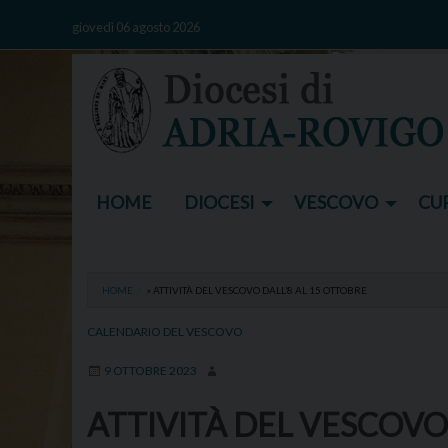
Skip
giovedì 06 agosto 2026
to
content
HOME
DIOCESI
VESCOVO
CUR
HOME
»
ATTIVITÀ DEL VESCOVO DALL’8 AL 15 OTTOBRE
CALENDARIO DEL VESCOVO
9 OTTOBRE 2023
ATTIVITÀ DEL VESCOVO