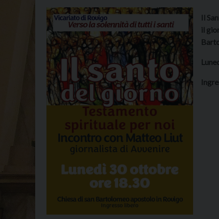
Il Sa
il gi
Barto
Luned
Ingre