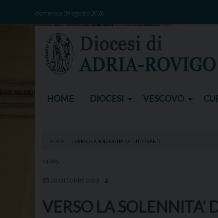
Skip
domenica 09 agosto 2026
to
content
HOME
DIOCESI
VESCOVO
CUR
HOME
»
VERSO LA SOLENNITA’ DI TUTTI I SANTI
NEWS
20 OTTOBRE 2023
VERSO LA SOLENNITA’ DI