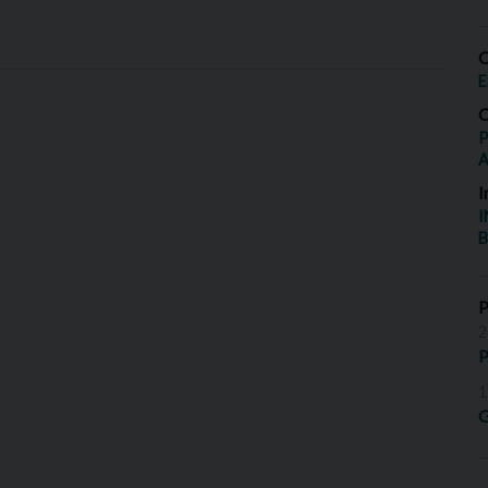
O
E
O
P
I
I
B
2
P
1
G