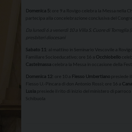
Domenica 5:
ore 9 a Rovigo celebra la Messa nella Ch
partecipa alla concelebrazione conclusiva del Congre
Da lunedì 6 a venerdì 10 a Villa S. Cuore di Torreglia (
presbiteri diocesani
Sabato 11
: al mattino in Seminario Vescovile a Rovigo
Familiare Socioeducativo; ore 16 a
Occhiobello
celeb
Castelmassa
celebra la Messa in occasione della Fest
Domenica 12
: ore 10 a
Fiesso Umbertiano
presiede il
Fiesso U.-Pincara di don Antonio Rossi; ore 16 a
Cana
Lusia
presiede il rito di inizio del ministero di parro
Schibuola