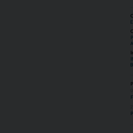
O
E
O
P
I
I
B
0
2
P