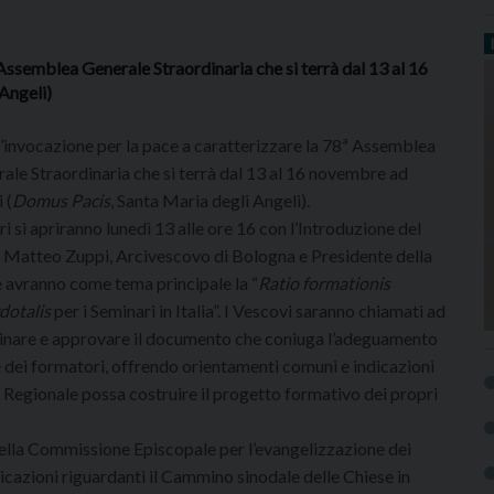
 Assemblea Generale Straordinaria che si terrà dal 13 al 16
Angeli)
l’invocazione per la pace a caratterizzare la 78ª Assemblea
ale Straordinaria che si terrà dal 13 al 16 novembre ad
 (
Domus Pacis
, Santa Maria degli Angeli).
ori si apriranno lunedì 13 alle ore 16 con l’Introduzione del
 Matteo Zuppi, Arcivescovo di Bologna e Presidente della
e avranno come tema principale la “
Ratio formationis
dotalis
per i Seminari in Italia”. I Vescovi saranno chiamati ad
nare e approvare il documento che coniuga l’adeguamento
 e dei formatori, offrendo orientamenti comuni e indicazioni
Regionale possa costruire il progetto formativo dei propri
 della Commissione Episcopale per l’evangelizzazione dei
icazioni riguardanti il Cammino sinodale delle Chiese in