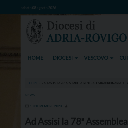
Skip
sabato 08 agosto 2026
to
content
HOME
DIOCESI
VESCOVO
CUR
HOME
»
AD ASSISI LA 78ª ASSEMBLEA GENERALE STRAORDINARIA DEI 
NEWS
13 NOVEMBRE 2023
Ad Assisi la 78ª Assemblea