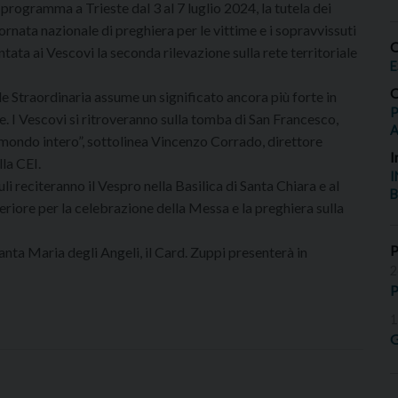
in programma a Trieste dal 3 al 7 luglio 2024, la tutela dei
 Giornata nazionale di preghiera per le vittime e i sopravvissuti
O
ntata ai Vescovi la seconda rilevazione sulla rete territoriale
E
O
e Straordinaria assume un significato ancora più forte in
P
 I Vescovi si ritroveranno sulla tomba di San Francesco,
il mondo intero”, sottolinea Vincenzo Corrado, direttore
I
lla CEI.
I
li reciteranno il Vespro nella Basilica di Santa Chiara e al
B
feriore per la celebrazione della Messa e la preghiera sulla
anta Maria degli Angeli, il Card. Zuppi presenterà in
2
P
1
G