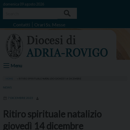
Skip
domenica 09 agosto 2026
to
Search
content
Contatti
Orari Ss. Messe
Menu
HOME
»
RITIRO SPIRITUALE NATALIZIO GIOVEDÌ 14 DICEMBRE
NEWS
7 DICEMBRE 2023
Ritiro spirituale natalizio
giovedì 14 dicembre