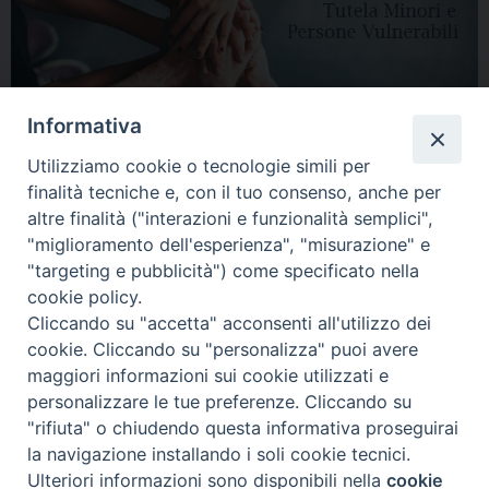
Informativa
Utilizziamo cookie o tecnologie simili per
finalità tecniche e, con il tuo consenso, anche per
altre finalità ("interazioni e funzionalità semplici",
"miglioramento dell'esperienza", "misurazione" e
"targeting e pubblicità") come specificato nella
HOME
DIOCESI
VESCOVO
CURIA VESCOVILE
NEWS
cookie policy.
Cliccando su "accetta" acconsenti all'utilizzo dei
APPUNTAMENTI
CONTATTI
SERVIZIO ANTENATI
cookie. Cliccando su "personalizza" puoi avere
maggiori informazioni sui cookie utilizzati e
Copyright © 2018 - 2021
Diocesi di Adria Rovigo.
All Rights Reserved.
personalizzare le tue preferenze. Cliccando su
"rifiuta" o chiudendo questa informativa proseguirai
la navigazione installando i soli cookie tecnici.
Ulteriori informazioni sono disponibili nella
cookie
Preferenze Cookie