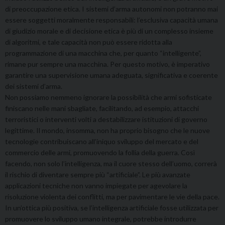
di preoccupazione etica. I sistemi d’arma autonomi non potranno mai
essere soggetti moralmente responsabili: l’esclusiva capacità umana
di giudizio morale e di decisione etica è più di un complesso insieme
di algoritmi, e tale capacità non può essere ridotta alla
programmazione di una macchina che, per quanto “intelligente”,
rimane pur sempre una macchina. Per questo motivo, è imperativo
garantire una supervisione umana adeguata, significativa e coerente
dei sistemi d’arma.
Non possiamo nemmeno ignorare la possibilità che armi sofisticate
finiscano nelle mani sbagliate, facilitando, ad esempio, attacchi
terroristici o interventi volti a destabilizzare istituzioni di governo
legittime. Il mondo, insomma, non ha proprio bisogno che le nuove
tecnologie contribuiscano all’iniquo sviluppo del mercato e del
commercio delle armi, promuovendo la follia della guerra. Così
facendo, non solo l’intelligenza, ma il cuore stesso dell’uomo, correrà
il rischio di diventare sempre più “artificiale”. Le più avanzate
applicazioni tecniche non vanno impiegate per agevolare la
risoluzione violenta dei conflitti, ma per pavimentare le vie della pace.
In un’ottica più positiva, se l’intelligenza artificiale fosse utilizzata per
promuovere lo sviluppo umano integrale, potrebbe introdurre