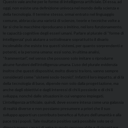
Questo vale anche per le forme di intelligenza artificiale. Di essa, ad
oggi, non esiste una definizione univoca nel mondo della scienza e
della tecnologia. Il termine stesso, ormai entrato nel linguaggio
comune, abbraccia una varietà di scienze, teorie e tecniche volte a
far sì che le macchine riproducano o imitino, nel loro funzionamento,
le capacità cognitive degli esseri umani. Parlare al plurale di “forme di
intelligenza” può aiutare a sottolineare soprattutto il divario
incolmabile che esiste tra questi sistemi, per quanto sorprendenti e
potenti, e la persona umana: essi sono, in ultima analisi,
“frammentari”, nel senso che possono solo imitare o riprodurre
alcune funzioni dell’intelligenza umana. L’uso del plurale evidenzia
inoltre che questi dispositivi, molto diversi tra loro, vanno sempre
considerati come “sistemi socio-tecnici”. Infatti il loro impatto, al di là
della tecnologia di base, dipende non solo dalla progettazione, ma
anche dagli obiettivi e dagli interessi di chi li possiede e di chi li
sviluppa, nonché dalle situazioni in cui vengono impiegati.
L’intelligenza artificiale, quindi, deve essere intesa come una galassia
di realtà diverse e non possiamo presumere a priori che il suo
sviluppo apporti un contributo benefico al futuro dell’umanità e alla
pace tra i popoli. Tale risultato positivo sarà possibile solo se ci
dimostreremo capaci di agire in modo responsabile e di rispettare