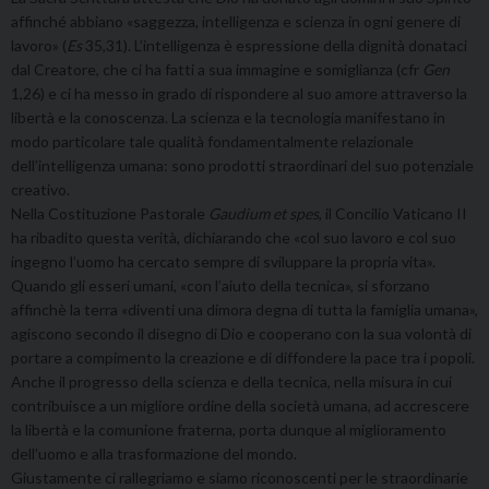
affinché abbiano «saggezza, intelligenza e scienza in ogni genere di
lavoro» (
Es
35,31). L’intelligenza è espressione della dignità donataci
dal Creatore, che ci ha fatti a sua immagine e somiglianza (cfr
Gen
1,26) e ci ha messo in grado di rispondere al suo amore attraverso la
libertà e la conoscenza. La scienza e la tecnologia manifestano in
modo particolare tale qualità fondamentalmente relazionale
dell’intelligenza umana: sono prodotti straordinari del suo potenziale
creativo.
Nella Costituzione Pastorale
Gaudium et spes
, il Concilio Vaticano II
ha ribadito questa verità, dichiarando che «col suo lavoro e col suo
ingegno l’uomo ha cercato sempre di sviluppare la propria vita».
Quando gli esseri umani, «con l’aiuto della tecnica», si sforzano
affinchè la terra «diventi una dimora degna di tutta la famiglia umana»,
agiscono secondo il disegno di Dio e cooperano con la sua volontà di
portare a compimento la creazione e di diffondere la pace tra i popoli.
Anche il progresso della scienza e della tecnica, nella misura in cui
contribuisce a un migliore ordine della società umana, ad accrescere
la libertà e la comunione fraterna, porta dunque al miglioramento
dell’uomo e
alla trasformazione del mondo.
Giustamente ci rallegriamo e siamo riconoscenti per le straordinarie