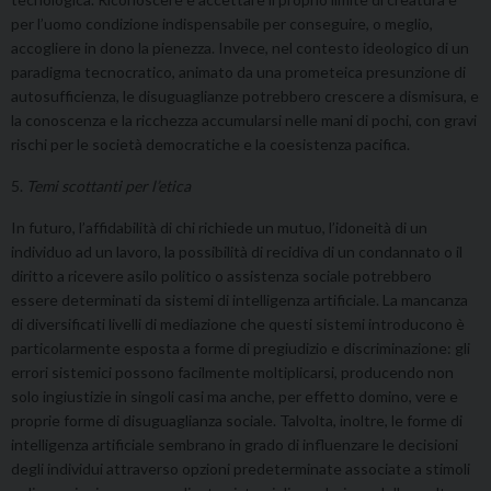
per l’uomo condizione indispensabile per conseguire, o meglio,
accogliere in dono la pienezza. Invece, nel contesto ideologico di un
paradigma tecnocratico, animato da una prometeica presunzione di
autosufficienza, le disuguaglianze potrebbero crescere a dismisura, e
la conoscenza e la ricchezza accumularsi nelle mani di pochi, con gravi
rischi per le società democratiche e la coesistenza pacifica.
5.
Temi scottanti per l’etica
In futuro, l’affidabilità di chi richiede un mutuo, l’idoneità di un
individuo ad un lavoro, la possibilità di recidiva di un condannato o il
diritto a ricevere asilo politico o assistenza sociale potrebbero
essere determinati da sistemi di intelligenza artificiale. La mancanza
di diversificati livelli di mediazione che questi sistemi introducono è
particolarmente esposta a forme di pregiudizio e discriminazione: gli
errori sistemici possono facilmente moltiplicarsi, producendo non
solo ingiustizie in singoli casi ma anche, per effetto domino, vere e
proprie forme di disuguaglianza sociale. Talvolta, inoltre, le forme di
intelligenza artificiale sembrano in grado di influenzare le decisioni
degli individui attraverso opzioni predeterminate associate a stimoli