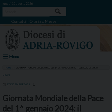
Skip
lunedì 10 agosto 2026
to
Search
content
Contatti
Orari Ss. Messe
Menu
HOME
»
GIORNATA MONDIALE DELLA PACE DEL 1^ GENNAIO 2024: IL MESSAGGIO DEL PAPA
NEWS
17 DICEMBRE 2023
Giornata Mondiale della Pace
del 1^ gennaio 2024: il