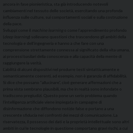
ancora in fase pionieristica, sta già introducendo notevoli
cambiamenti nel tessuto delle società, esercitando una profonda
influenza sulle culture, sui comportamenti sociali e sulla costruzione
della pace.
Sviluppi come il
machine learning
o come l’apprendimento profondo
(
deep learning
) sollevano questioni che trascendono gli ambiti della
tecnologia e dell’ingegneria e hanno a che fare con una
comprensione strettamente connessa al significato della vita umana,
ai processi basilari della conoscenza e alla capacità della mente di
raggiungere la verità.
L’abilità di alcuni dispositivi nel produrre testi sintatticamente e
semanticamente coerenti, ad esempio, non è garanzia di affidabilità.
Si dice che possano “allucinare”, cioè generare affermazioni che a
prima vista sembrano plausibili, ma che in realtà sono infondate o
tradiscono pregiudizi. Questo pone un serio problema quando
l’intelligenza artificiale viene impiegata in campagne di
disinformazione che diffondono notizie false e portano a una
crescente sfiducia nei confronti dei mezzi di comunicazione. La
riservatezza, il possesso dei dati e la proprietà intellettuale sono altri
ambiti in cui le tecnologie in questione comportano gravi rischi, a cui