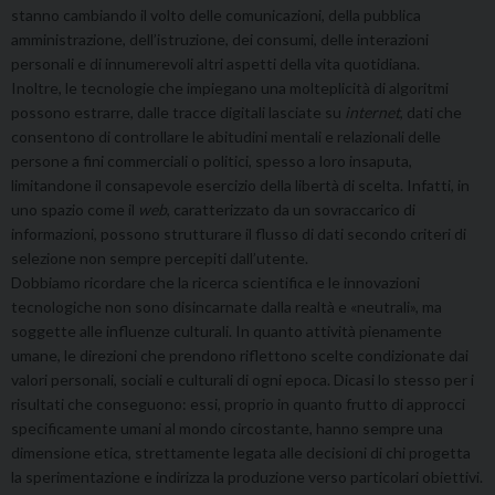
stanno cambiando il volto delle comunicazioni, della pubblica
amministrazione, dell’istruzione, dei consumi, delle interazioni
personali e di innumerevoli altri aspetti della vita quotidiana.
Inoltre, le tecnologie che impiegano una molteplicità di algoritmi
possono estrarre, dalle tracce digitali lasciate su
internet
, dati che
consentono di controllare le abitudini mentali e relazionali delle
persone a fini commerciali o politici, spesso a loro insaputa,
limitandone il consapevole esercizio della libertà di scelta. Infatti, in
uno spazio come il
web
, caratterizzato da un sovraccarico di
informazioni, possono strutturare il flusso di dati secondo criteri di
selezione non sempre percepiti dall’utente.
Dobbiamo ricordare che la ricerca scientifica e le innovazioni
tecnologiche non sono disincarnate dalla realtà e «neutrali», ma
soggette alle influenze culturali. In quanto attività pienamente
umane, le direzioni che prendono riflettono scelte condizionate dai
valori personali, sociali e culturali di ogni epoca. Dicasi lo stesso per i
risultati che conseguono: essi, proprio in quanto frutto di approcci
specificamente umani al mondo circostante, hanno sempre una
dimensione etica, strettamente legata alle decisioni di chi progetta
la sperimentazione e indirizza la produzione verso particolari obiettivi.