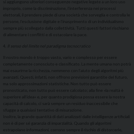
si aggiungono ulteriori conseguenze negative legate a un loro uso
improprio, come la discriminazione, l’interferenza nei processi
elettorali, il prendere piede di una società che sorveglia e controlla le
persone, l’esclusione digitale e l’inasprimento di un individualismo
sempre più scollegato dalla collettività. Tutti questi fattori rischiano
di alimentare i conflitti e di ostacolare la pace.
4.
Il senso del limite nel paradigma tecnocratico
Il nostro mondo è troppo vasto, vario e complesso per essere
completamente conosciuto e classificato. La mente umana non potrà
mai esaurirne la ricchezza, nemmeno con l’aiuto degli algoritmi più
avanzati. Questi, infatti, non offrono previsioni garantite del futuro,
ma solo approssimazioni statistiche. Non tutto può essere
pronosticato, non tutto può essere calcolato; alla fine «la realtà è
superiore all’idea» e, per quanto prodigiosa possa essere la nostra
capacità di calcolo, ci sarà sempre un residuo inaccessibile che
sfugge a qualsiasi tentativo di misurazione.
Inoltre, la grande quantità di dati analizzati dalle intelligenze artificiali
non è di per sé garanzia di imparzialità. Quando gli algoritmi
estrapolano informazioni, corrono sempre il rischio di distorcerle,