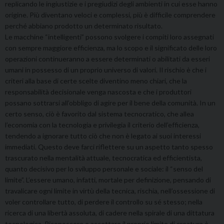
replicando le ingiustizie e i pregiudizi degli ambienti in cui esse hanno
origine. Più diventano veloci e complessi, più è difficile comprendere
perché abbiano prodotto un determinato risultato.
Le macchine “intelligenti” possono svolgere i compiti loro assegnati
con sempre maggiore efficienza, ma lo scopo e il significato delle loro
operazioni continueranno a essere determinati o abilitati da esseri
umani in possesso di un proprio universo di valori. Il rischio è che i
criteri alla base di certe scelte diventino meno chiari, che la
responsabilità decisionale venga nascosta e che i produttori
possano sottrarsi all’obbligo di agire per il bene della comunità. In un
certo senso, ciò è favorito dal sistema tecnocratico, che allea
l’economia con la tecnologia e privilegia il criterio dell’efficienza,
tendendo a ignorare tutto ciò che non è legato ai suoi interessi
immediati. Questo deve farci riflettere su un aspetto tanto spesso
trascurato nella mentalità attuale, tecnocratica ed efficientista,
quanto decisivo per lo sviluppo personale e sociale: il “senso del
limite”. L’essere umano, infatti, mortale per definizione, pensando di
travalicare ogni limite in virtù della tecnica, rischia, nell’ossessione di
voler controllare tutto, di perdere il controllo su sé stesso; nella
ricerca di una libertà assoluta, di cadere nella spirale di una dittatura
tecnologica. Riconoscere e accettare il proprio limite di creatura è