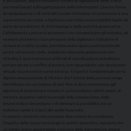
e dissuasioni, oppure mediante sistemi di regolazione delle scelte
personali basati sull’organizzazione delle informazioni. Queste forme
di manipolazione o di controllo sociale richiedono un’attenzione e una
supervisione accurate, e implicano una chiara responsabilità legale da
parte dei produttori, di chi le impiega e delle autorità governative.
L’affidamento a processi automatici che categorizzano gli individui, ad
esempio attraverso l’uso pervasivo della vigilanza o l’adozione di
sistemi di credito sociale, potrebbe avere ripercussioni profonde
anche sul tessuto civile, stabilendo improprie graduatorie tra i
cittadini. E questi processi artificiali di classificazione potrebbero
portare anche a conflitti di potere, non riguardando solo destinatari
virtuali, ma persone in carne ed ossa. Il rispetto fondamentale per la
dignità umana postula di rifiutare che l’unicità della persona venga
identificata con un insieme di dati. Non si deve permettere agli
algoritmi di determinare il modo in cui intendiamo i diritti umani, di
mettere da parte i valori essenziali della compassione, della
misericordia e del perdono o di eliminare la possibilità che un
individuo cambi e si lasci alle spalle il passato.
In questo contesto non possiamo fare a meno di considerare
l’impatto delle nuove tecnologie
in ambito lavorativo: mansioni che
un tempo erano appannaggio esclusivo della manodopera umana