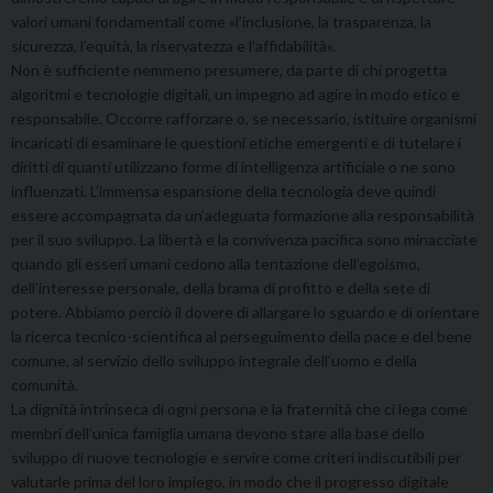
valori umani fondamentali come «l’inclusione, la trasparenza, la
sicurezza, l’equità, la riservatezza e l’affidabilità».
Non è sufficiente nemmeno presumere, da parte di chi progetta
algoritmi e tecnologie digitali, un impegno ad agire in modo etico e
responsabile. Occorre rafforzare o, se necessario, istituire organismi
incaricati di esaminare le questioni etiche emergenti e di tutelare i
diritti di quanti utilizzano forme di intelligenza artificiale o ne sono
influenzati. L’immensa espansione della tecnologia deve quindi
essere accompagnata da un’adeguata formazione alla responsabilità
per il suo sviluppo. La libertà e la convivenza pacifica sono minacciate
quando gli esseri umani cedono alla tentazione dell’egoismo,
dell’interesse personale, della brama di profitto e della sete di
potere. Abbiamo perciò il dovere di allargare lo sguardo e di orientare
la ricerca tecnico-scientifica al perseguimento della pace e del bene
comune, al servizio dello sviluppo integrale dell’uomo e della
comunità.
La dignità intrinseca di ogni persona e la fraternità che ci lega come
membri dell’unica famiglia umana devono stare alla base dello
sviluppo di nuove tecnologie e servire come criteri indiscutibili per
valutarle prima del loro impiego, in modo che il progresso digitale